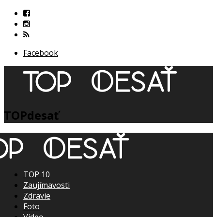
Facebook
TOPdesať
TOP 10
Zaujímavosti
Zdravie
Foto
Video