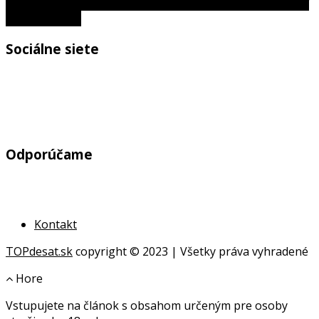
Misia Artemis III: NASA sa pripravuje na historický návrať
ľudí na Mesiac
Sociálne siete
Odporúčame
Kontakt
TOPdesat.sk
copyright © 2023 | Všetky práva vyhradené
Hore
Vstupujete na článok s obsahom určeným pre osoby
online