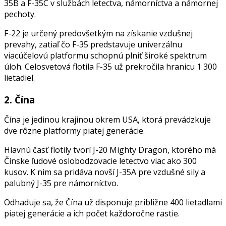
35B a F-35C v službách letectva, námorníctva a námornej
pechoty.
F-22 je určený predovšetkým na získanie vzdušnej
prevahy, zatiaľ čo F-35 predstavuje univerzálnu
viacúčelovú platformu schopnú plniť široké spektrum
úloh. Celosvetová flotila F-35 už prekročila hranicu 1 300
lietadiel.
2. Čína
Čína je jedinou krajinou okrem USA, ktorá prevádzkuje
dve rôzne platformy piatej generácie.
Hlavnú časť flotily tvorí J-20 Mighty Dragon, ktorého má
Čínske ľudové oslobodzovacie letectvo viac ako 300
kusov. K nim sa pridáva novší J-35A pre vzdušné sily a
palubný J-35 pre námorníctvo.
Odhaduje sa, že Čína už disponuje približne 400 lietadlami
piatej generácie a ich počet každoročne rastie.