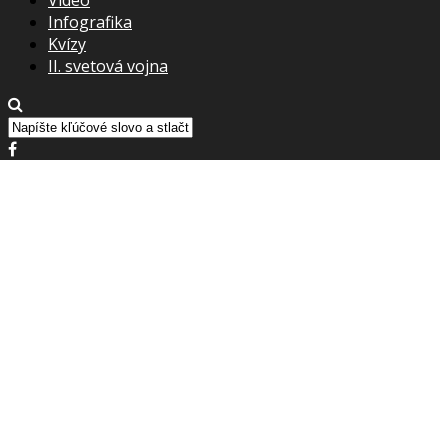
Infografika
Kvízy
II. svetová vojna