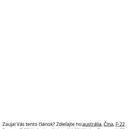
Zaujal Vás tento článok? Zdieľajte ho:
austrália
,
Čína
,
F-22