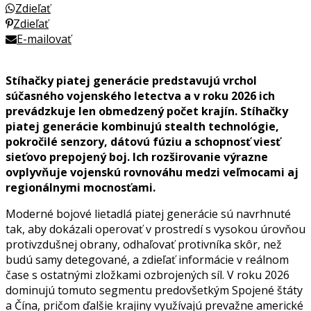
Zdieľať
Zdieľať
E-mailovať
Stíhačky piatej generácie predstavujú vrchol
súčasného vojenského letectva a v roku 2026 ich
prevádzkuje len obmedzený počet krajín. Stíhačky
piatej generácie kombinujú stealth technológie,
pokročilé senzory, dátovú fúziu a schopnosť viesť
sieťovo prepojený boj. Ich rozširovanie výrazne
ovplyvňuje vojenskú rovnováhu medzi veľmocami aj
regionálnymi mocnosťami.
Moderné bojové lietadlá piatej generácie sú navrhnuté
tak, aby dokázali operovať v prostredí s vysokou úrovňou
protivzdušnej obrany, odhaľovať protivníka skôr, než
budú samy detegované, a zdieľať informácie v reálnom
čase s ostatnými zložkami ozbrojených síl. V roku 2026
dominujú tomuto segmentu predovšetkým Spojené štáty
a Čína, pričom ďalšie krajiny využívajú prevažne americké