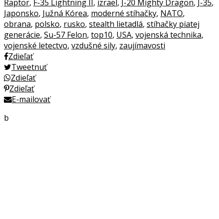
Raptor
,
F-35 Lightning II
,
izrael
,
J-20 Mighty Dragon
,
J-35
,
Japonsko
,
Južná Kórea
,
moderné stíhačky
,
NATO
,
obrana
,
polsko
,
rusko
,
stealth lietadlá
,
stíhačky piatej
generácie
,
Su-57 Felon
,
top10
,
USA
,
vojenská technika
,
vojenské letectvo
,
vzdušné sily
,
zaujímavosti
Zdieľať
Tweetnuť
Zdieľať
Zdieľať
E-mailovať
b