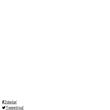
Zdieľať
Tweetnuť