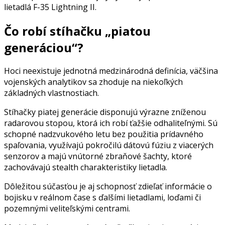
lietadlá F-35 Lightning II.
Čo robí stíhačku „piatou
generáciou“?
Hoci neexistuje jednotná medzinárodná definícia, väčšina
vojenských analytikov sa zhoduje na niekoľkých
základných vlastnostiach.
Stíhačky piatej generácie disponujú výrazne zníženou
radarovou stopou, ktorá ich robí ťažšie odhaliteľnými. Sú
schopné nadzvukového letu bez použitia prídavného
spaľovania, využívajú pokročilú dátovú fúziu z viacerých
senzorov a majú vnútorné zbraňové šachty, ktoré
zachovávajú stealth charakteristiky lietadla.
Dôležitou súčasťou je aj schopnosť zdieľať informácie o
bojisku v reálnom čase s ďalšími lietadlami, loďami či
pozemnými veliteľskými centrami.