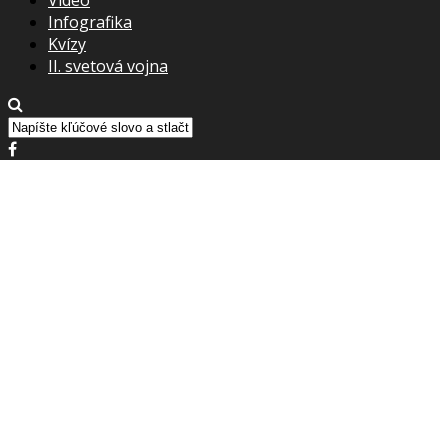
Infografika
Kvízy
II. svetová vojna