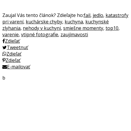
Zaujal Vás tento článok? Zdieľajte ho:
fail
,
jedlo
,
katastrofy
pri varení
,
kuchárske chyby
,
kuchyna
,
kuchynské
zlyhania
,
nehody v kuchyni
,
smiešne momenty
,
top10
,
varenie
,
vtipné fotografie
,
zaujímavosti
Zdieľať
Tweetnuť
Zdieľať
Zdieľať
E-mailovať
b