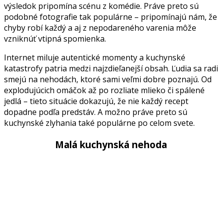
výsledok pripomína scénu z komédie. Práve preto sú
podobné fotografie tak populárne – pripomínajú nám, že
chyby robí každý a aj z nepodareného varenia môže
vzniknúť vtipná spomienka.
Internet miluje autentické momenty a kuchynské
katastrofy patria medzi najzdieľanejší obsah. Ľudia sa radi
smejú na nehodách, ktoré sami veľmi dobre poznajú. Od
explodujúcich omáčok až po rozliate mlieko či spálené
jedlá – tieto situácie dokazujú, že nie každý recept
dopadne podľa predstáv. A možno práve preto sú
kuchynské zlyhania také populárne po celom svete.
Malá kuchynská nehoda