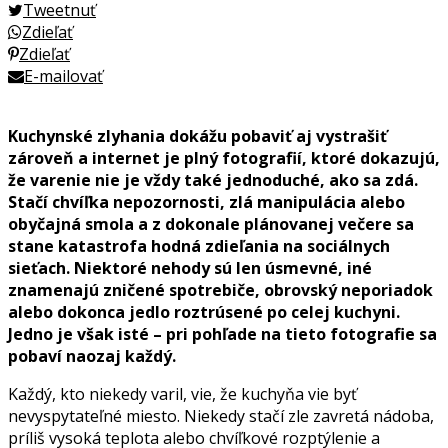
Tweetnuť
Zdieľať
Zdieľať
E-mailovať
Kuchynské zlyhania dokážu pobaviť aj vystrašiť
zároveň a internet je plný fotografií, ktoré dokazujú,
že varenie nie je vždy také jednoduché, ako sa zdá.
Stačí chvíľka nepozornosti, zlá manipulácia alebo
obyčajná smola a z dokonale plánovanej večere sa
stane katastrofa hodná zdieľania na sociálnych
sieťach. Niektoré nehody sú len úsmevné, iné
znamenajú zničené spotrebiče, obrovský neporiadok
alebo dokonca jedlo roztrúsené po celej kuchyni.
Jedno je však isté – pri pohľade na tieto fotografie sa
pobaví naozaj každý.
Každý, kto niekedy varil, vie, že kuchyňa vie byť
nevyspytateľné miesto. Niekedy stačí zle zavretá nádoba,
príliš vysoká teplota alebo chvíľkové rozptýlenie a