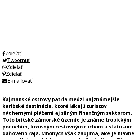
Zdieľať
Tweetnuť
Zdieľať
Zdieľať
E-mailovať
Kajmanské ostrovy patria medzi najznámejšie
karibské destinácie, ktoré lákajú turistov
nádhernými plážami aj silným finančným sektorom.
Toto britské zámorské územie je známe tropickým
podnebím, luxusným cestovným ruchom a statusom
daňového raja. Mnohých však zaujíma, aké je hlavné