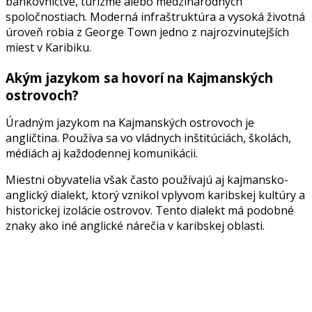
bankovníctve, turizme alebo medzinárodných
spoločnostiach. Moderná infraštruktúra a vysoká životná
úroveň robia z George Town jedno z najrozvinutejších
miest v Karibiku.
Akým jazykom sa hovorí na Kajmanských
ostrovoch?
Úradným jazykom na Kajmanských ostrovoch je
angličtina. Používa sa vo vládnych inštitúciách, školách,
médiách aj každodennej komunikácii.
Miestni obyvatelia však často používajú aj kajmansko-
anglický dialekt, ktorý vznikol vplyvom karibskej kultúry a
historickej izolácie ostrovov. Tento dialekt má podobné
znaky ako iné anglické nárečia v karibskej oblasti.