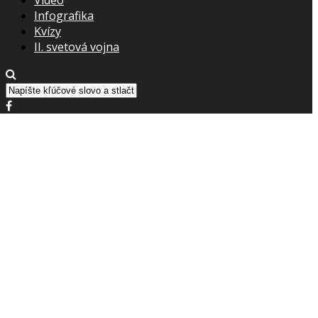
Infografika
Kvízy
II. svetová vojna