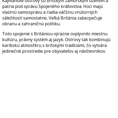
Kajmanské ostrovy sú britským zámorským územím a
patria pod správu Spojeného kráľovstva. Hoci majú
vlastnú samosprávu a riadia väčšinu vnútorných
záležitostí samostatne, Veľká Británia zabezpečuje
obranu a zahraničnú politiku.
Toto spojenie s Britániou výrazne ovplyvnilo miestnu
kultúru, právny systém aj jazyk. Ostrovy tak kombinujú
karibskú atmosféru s britskými tradíciami, čo vytvára
jedinečné prostredie pre obyvateľov aj návštevníkov.