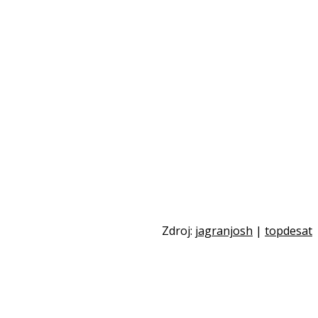
Zdroj:
jagranjosh
|
topdesat