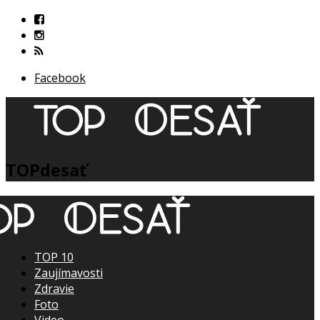
Facebook
TOPdesať
TOP 10
Zaujímavosti
Zdravie
Foto
Video