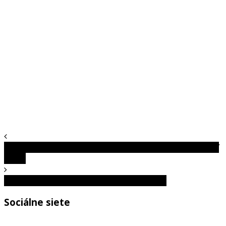
Mince vo váze s kvetmi? Ľudia veria, že predĺžia životnosť
kytice
Držanie mobilu prezradí viac, než si myslíte
Sociálne siete