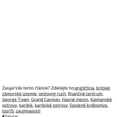
Zaujal Vás tento článok? Zdieľajte ho:
angličtina
,
britské
zámorské územie
,
cestovný ruch
,
finančné centrum
,
George Town
,
Grand Cayman
,
hlavné mesto
,
Kajmanské
ostrovy
,
karibik
,
karibské ostrovy
,
Spojené kráľovstvo
,
top10
,
zaujímavosti
Zdieľať