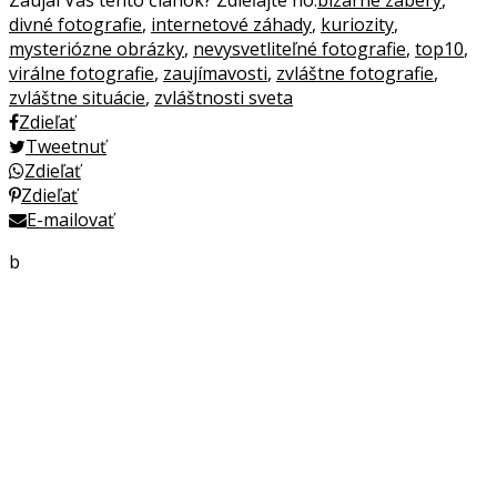
Zaujal Vás tento článok? Zdieľajte ho:
bizarné zábery
,
divné fotografie
,
internetové záhady
,
kuriozity
,
mysteriózne obrázky
,
nevysvetliteľné fotografie
,
top10
,
virálne fotografie
,
zaujímavosti
,
zvláštne fotografie
,
zvláštne situácie
,
zvláštnosti sveta
Zdieľať
Tweetnuť
Zdieľať
Zdieľať
E-mailovať
b