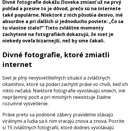
Divné fotografie dokážu človeka zmiasť už na prvý
pohľad a presne to je dôvod, prečo sú na internete
také populárne. Niektoré z nich pôsobia desivo, iné
absurdne a pri ďalších si jednoducho poviete: „Čo sa
tu vlastne stalo?“ Tieto zvláštne momenty
zachytené na fotografiách dokazujú, že svet je
niekedy oveľa bizarnejší, než by sme čakali.
Divné fotografie, ktoré zmiatli
internet
Svet je plný nevysvetliteľných situácií a zvláštnych
okamihov, ktoré sa podarí zachytiť práve vo chvíli, keď ich
nikto nečaká. Niektoré fotografie vyvolávajú smiech, iné
nepríjemný pocit a pri mnohých neexistuje žiadne
rozumné vysvetlenie.
Práve preto sa podobné zábery pravidelne stávajú
virálnymi a ľudia sa k nim vracajú znova a znova. Pozrite
si 15 zvláštnych fotografií, ktoré dodnes vyvolávajú