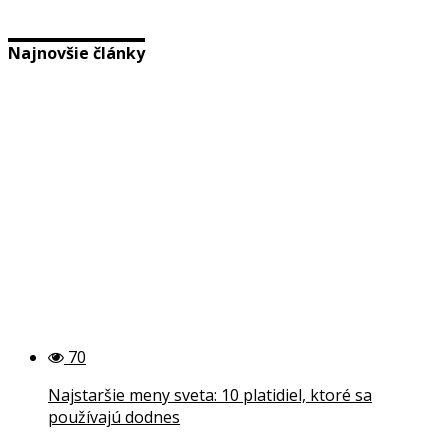
Najnovšie články
70
Najstaršie meny sveta: 10 platidiel, ktoré sa
používajú dodnes