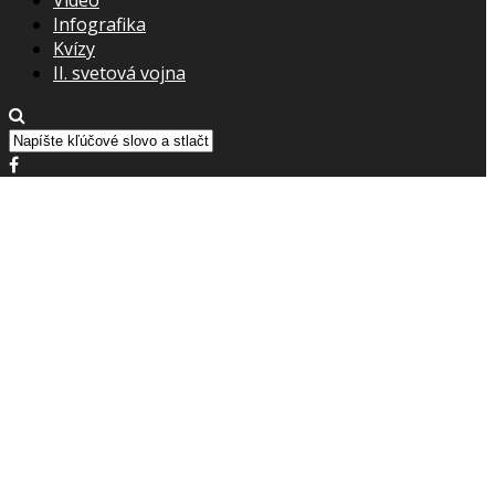
Infografika
Kvízy
II. svetová vojna