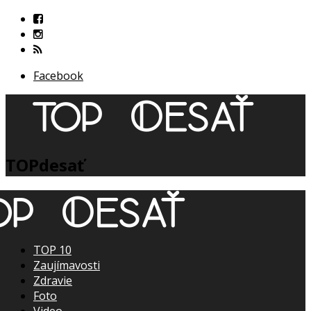
Facebook
TOPdesať
TOP 10
Zaujímavosti
Zdravie
Foto
Video