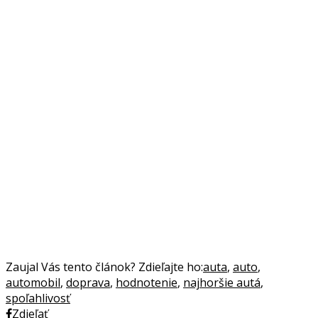
Zaujal Vás tento článok? Zdieľajte ho:
auta
,
auto
,
automobil
,
doprava
,
hodnotenie
,
najhoršie autá
,
spoľahlivosť
Zdieľať