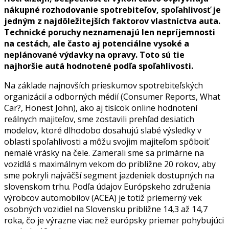
nákupné rozhodovanie spotrebiteľov, spoľahlivosť je
jedným z najdôležitejších faktorov vlastníctva auta.
Technické poruchy neznamenajú len nepríjemnosti
na cestách, ale často aj potenciálne vysoké a
neplánované výdavky na opravy. Toto sú tie
najhoršie autá hodnotené podľa spoľahlivosti.
Na základe najnovších prieskumov spotrebiteľských
organizácií a odborných médií (Consumer Reports, What
Car?, Honest John), ako aj tisícok online hodnotení
reálnych majiteľov, sme zostavili prehľad desiatich
modelov, ktoré dlhodobo dosahujú slabé výsledky v
oblasti spoľahlivosti a môžu svojim majiteľom spôboiť
nemalé vrásky na čele. Zamerali sme sa primárne na
vozidlá s maximálnym vekom do približne 20 rokov, aby
sme pokryli najväčší segment jazdeniek dostupných na
slovenskom trhu. Podľa údajov Európskeho združenia
výrobcov automobilov (ACEA) je totiž priemerný vek
osobných vozidiel na Slovensku približne 14,3 až 14,7
roka, čo je výrazne viac než európsky priemer pohybujúci