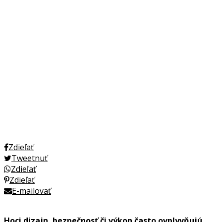
Zdieľať
Tweetnuť
Zdieľať
Zdieľať
E-mailovať
Hoci dizajn, bezpečnosť či výkon často ovplyvňujú