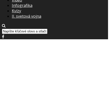
Infografika
Kvízy
II. svetová vojna