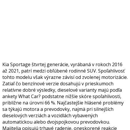
Kia Sportage štvrtej generácie, vyrábaná v rokoch 2016
až 2021, patrí medzi obľúbené rodinné SUV. Spoľahlivosť
tohto modelu však výrazne závisí od zvolenej motorizácie.
Zatiaľ čo benzínové verzie dosahujú v prieskumoch
relatívne dobré výsledky, dieselové varianty majú podľa
ankety What Car? podstatne nižšie skóre spoľahlivosti,
približne na úrovni 66 %. Najčastejšie hlásené problémy
sa týkajú motora a prevodovky, najmä pri silnejších
dieselových verziách a vozidlách vybavených
automatickou alebo dvojspojkovou prevodovkou.
Majitelia opisujú trhavé radenie, oneskorené reakcie