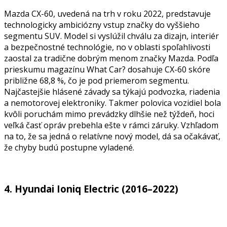
Mazda CX-60, uvedená na trh v roku 2022, predstavuje
technologicky ambiciózny vstup značky do vyššieho
segmentu SUV. Model si vyslúžil chválu za dizajn, interiér
a bezpečnostné technológie, no v oblasti spoľahlivosti
zaostal za tradične dobrým menom značky Mazda. Podľa
prieskumu magazínu What Car? dosahuje CX-60 skóre
približne 68,8 %, čo je pod priemerom segmentu.
Najčastejšie hlásené závady sa týkajú podvozka, riadenia
a nemotorovej elektroniky. Takmer polovica vozidiel bola
kvôli poruchám mimo prevádzky dlhšie než týždeň, hoci
veľká časť opráv prebehla ešte v rámci záruky. Vzhľadom
na to, že sa jedná o relatívne nový model, dá sa očakávať,
že chyby budú postupne vyladené.
4. Hyundai Ioniq Electric (2016–2022)