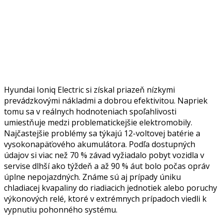
Hyundai Ioniq Electric si získal priazeň nízkymi
prevádzkovými nákladmi a dobrou efektivitou. Napriek
tomu sa v reálnych hodnoteniach spoľahlivosti
umiestňuje medzi problematickejšie elektromobily.
Najčastejšie problémy sa týkajú 12-voltovej batérie a
vysokonapäťového akumulátora. Podľa dostupných
údajov si viac než 70 % závad vyžiadalo pobyt vozidla v
servise dlhší ako týždeň a až 90 % áut bolo počas opráv
úplne nepojazdných. Známe sú aj prípady úniku
chladiacej kvapaliny do riadiacich jednotiek alebo poruchy
výkonových relé, ktoré v extrémnych prípadoch viedli k
vypnutiu pohonného systému.