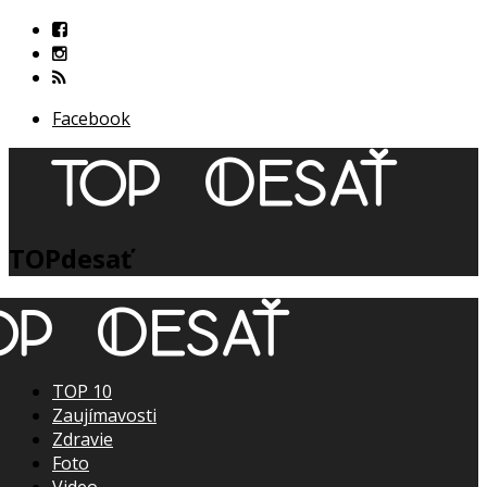
Facebook
TOPdesať
TOP 10
Zaujímavosti
Zdravie
Foto
Video