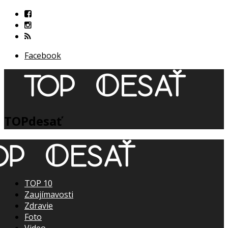
Facebook
TOPdesať
TOP 10
Zaujímavosti
Zdravie
Foto
Video