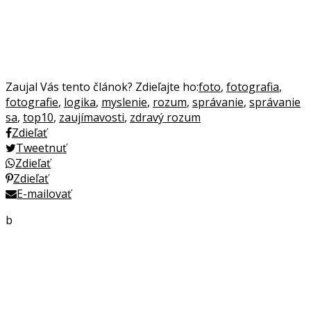
Zaujal Vás tento článok? Zdieľajte ho:
foto
,
fotografia
,
fotografie
,
logika
,
myslenie
,
rozum
,
správanie
,
správanie
sa
,
top10
,
zaujímavosti
,
zdravý rozum
Zdieľať
Tweetnuť
Zdieľať
Zdieľať
E-mailovať
b