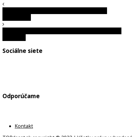
Zima ukázala svoju silu na týchto zaujímavých
fotografiách
Fotografie, ktoré dokazujú, že nie všetko máme pod
kontrolou
Sociálne siete
Odporúčame
Kontakt