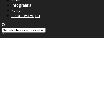
Infografika
Kvízy
II. svetová vojna