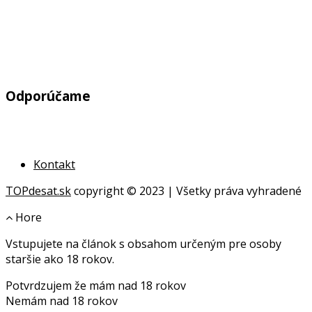
Odporúčame
Kontakt
TOPdesat.sk
copyright © 2023 | Všetky práva vyhradené
Hore
Vstupujete na článok s obsahom určeným pre osoby
online
staršie ako 18 rokov.
geldanlagen
Potvrdzujem že mám nad 18 rokov
geldanlagen
Nemám nad 18 rokov