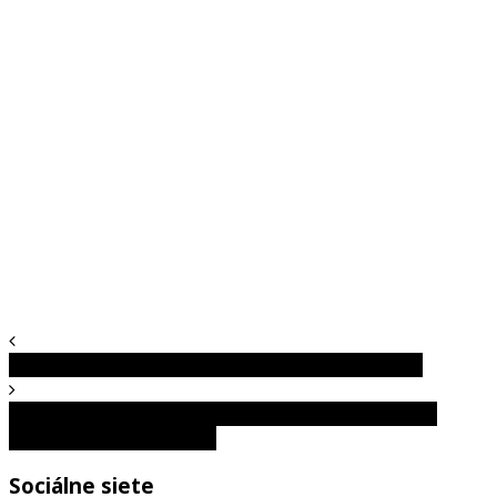
15 obrázkov, ktoré ukazujú zvláštne veci v Bruseli
Zub času v praxi: Každodenné predmety, ktoré roky
premenili na nepoznanie
Sociálne siete