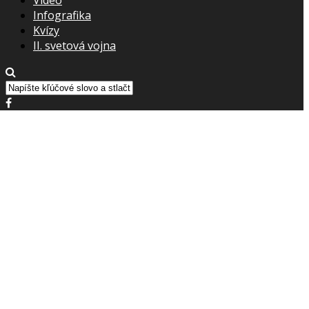
Infografika
Kvízy
II. svetová vojna