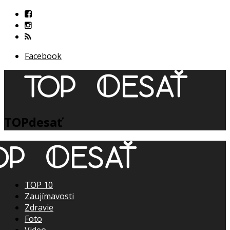
Facebook
TOPdesať
TOP 10
Zaujímavosti
Zdravie
Foto
Video