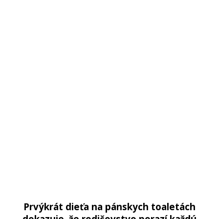
Prvýkrát dieťa na pánskych toaletách
dokazuje, že rodičovstvo porazí každú