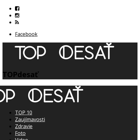
Facebook
TOPdesať
TOP 10
Zaujímavosti
Zdravie
Foto
Video