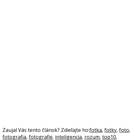
Zaujal Vás tento článok? Zdieľajte ho:
fotka
,
fotky
,
foto
,
fotografia
,
fotografie
,
inteligencia
,
rozum
,
top10
,