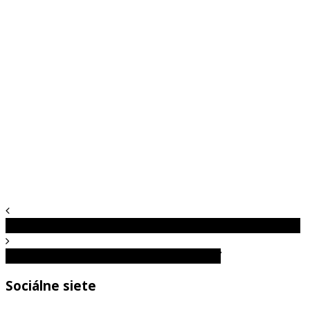
Liminálne priestory, ktoré vo vás vyvolajú zvláštne pocity
Keď poistenie nie je možnosť, ale nutnosť
Sociálne siete