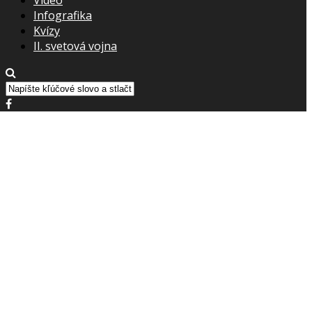
Infografika
Kvízy
II. svetová vojna