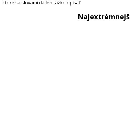
ktoré sa slovami dá len ťažko opísať.
Najextrémnejš