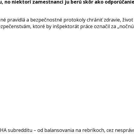
no niektorí zamestnanci ju berú skôr ako odporúčanie n
 pravidlá a bezpečnostné protokoly chrániť zdravie, život aj
bezpečenstvám, ktoré by inšpektorát práce označil za „nočn
HA subredditu – od balansovania na rebríkoch, cez nesprávne