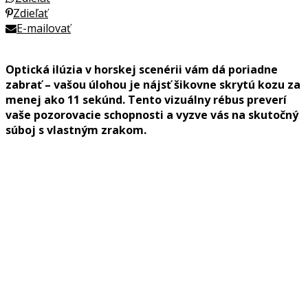
Zdieľať
E-mailovať
Optická ilúzia v horskej scenérii vám dá poriadne
zabrať – vašou úlohou je nájsť šikovne skrytú kozu za
menej ako 11 sekúnd. Tento vizuálny rébus preverí
vaše pozorovacie schopnosti a vyzve vás na skutočný
súboj s vlastným zrakom.