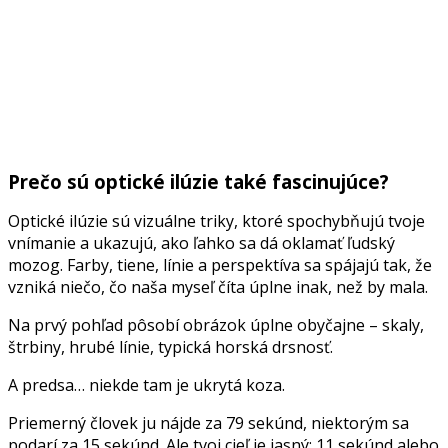
Prečo sú optické ilúzie také fascinujúce?
Optické ilúzie sú vizuálne triky, ktoré spochybňujú tvoje
vnímanie a ukazujú, ako ľahko sa dá oklamať ľudský
mozog. Farby, tiene, línie a perspektíva sa spájajú tak, že
vzniká niečo, čo naša myseľ číta úplne inak, než by mala.
Na prvý pohľad pôsobí obrázok úplne obyčajne – skaly,
štrbiny, hrubé línie, typická horská drsnosť.
A predsa… niekde tam je ukrytá koza.
Priemerný človek ju nájde za 79 sekúnd, niektorým sa
podarí za 15 sekúnd. Ale tvoj cieľ je jasný: 11 sekúnd alebo