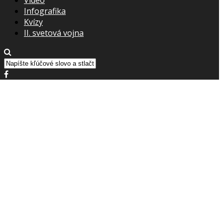
Infografika
Kvízy
II. svetová vojna