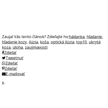
Zaujal Vás tento článok? Zdieľajte ho:
hádanka
,
hľadanie
,
hľadanie kozy
,
ilúzia
,
koža
,
optická ilúzia
,
top10
,
ukrytá
koza
,
úloha
,
zaujímavosti
Zdieľať
Tweetnuť
Zdieľať
Zdieľať
E-mailovať
b