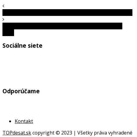
Na obrázku je skrytý vlk. Dokážete ho nájsť za 7 sekúnd?
Srdcová čiara: Čo o vás prezrádza tvar vašej srdcovej
línie?
Sociálne siete
Odporúčame
Kontakt
TOPdesat.sk
copyright © 2023 | Všetky práva vyhradené