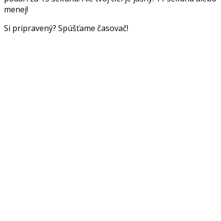
menej!
Si pripravený? Spúšťame časovač!