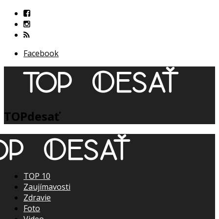
Facebook
TOPdesať
TOP 10
Zaujímavosti
Zdravie
Foto
Video