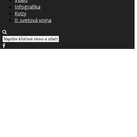
Infografika
Kvízy
II. svetová vojna