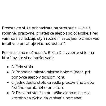
Predstavte si, že prichádzate na stretnutie — či už
rodinné, pracovné, priateľské alebo spoločenské. Pred
vami sa nachádzajú štyri rôzne miesta. Jedno z nich vás
intuitívne priťahuje viac než ostatné.
Pozrite sa na možnosti A, B, C a D a vyberte si to, na
ktoré by ste si najradšej sadli:
A: Čelo stola
B: Pohodlné miesto mierne bokom (napr. pri
pohovke alebo v tichšom rohu)
C: Jednoduchá stolička vedľa pracovného alebo
čistého uprataného priestoru
D: Drevená stolička pri taške alebo mieste, z
ktorého sa rýchlo dá vstávať a pomáhať