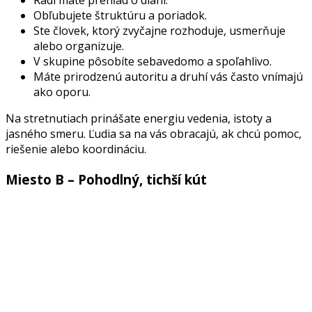
Radi máte prehľad o dianí.
Obľubujete štruktúru a poriadok.
Ste človek, ktorý zvyčajne rozhoduje, usmerňuje
alebo organizuje.
V skupine pôsobíte sebavedomo a spoľahlivo.
Máte prirodzenú autoritu a druhí vás často vnímajú
ako oporu.
Na stretnutiach prinášate energiu vedenia, istoty a
jasného smeru. Ľudia sa na vás obracajú, ak chcú pomoc,
riešenie alebo koordináciu.
Miesto B – Pohodlný, tichší kút