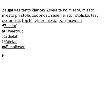
Zaujal Vás tento článok? Zdieľajte ho:
miesta
,
miesto
,
miesto pri stole
,
osobnosť
,
sedenie
,
stôl
,
stolička
,
test
osobnosti
,
top10
,
výber miesta
,
zaujímavosti
Zdieľať
Tweetnuť
Zdieľať
Zdieľať
E-mailovať
b