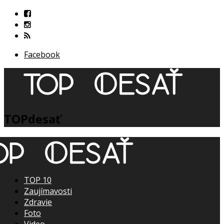
Facebook
TOPdesať
TOP 10
Zaujímavosti
Zdravie
Foto
Video