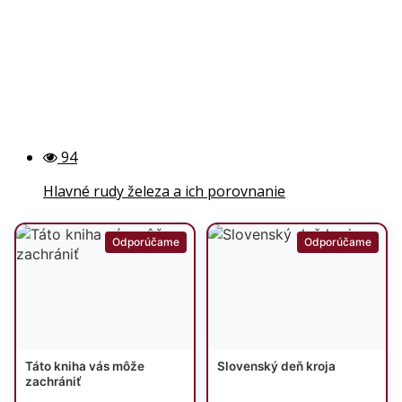
94
Hlavné rudy železa a ich porovnanie