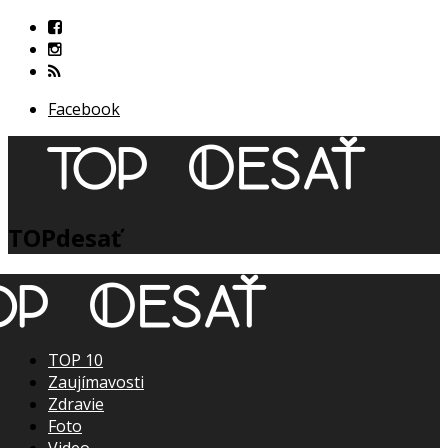
Facebook
TOPdesať
TOP 10
Zaujímavosti
Zdravie
Foto
Video