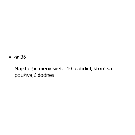
36
Najstaršie meny sveta: 10 platidiel, ktoré sa
používajú dodnes