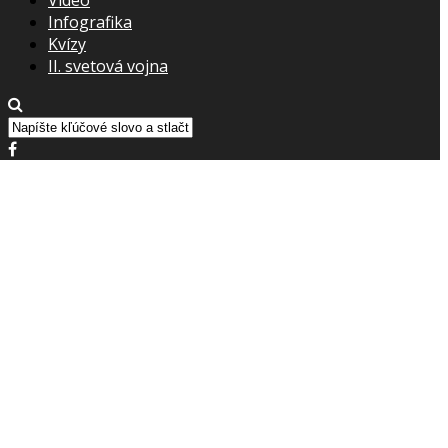
Infografika
Kvízy
II. svetová vojna