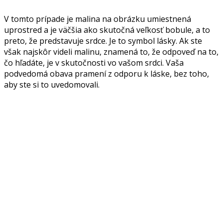
V tomto prípade je malina na obrázku umiestnená
uprostred a je väčšia ako skutočná veľkosť bobule, a to
preto, že predstavuje srdce. Je to symbol lásky. Ak ste
však najskôr videli malinu, znamená to, že odpoveď na to,
čo hľadáte, je v skutočnosti vo vašom srdci. Vaša
podvedomá obava pramení z odporu k láske, bez toho,
aby ste si to uvedomovali.