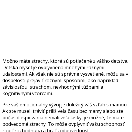
Možno máte strachy, ktoré sú potlačené z vášho detstva.
Detská myseľ je ovplyvnená mnohými rôznymi
udalosťami. Ak však nie sú správne vysvetlené, môžu sa v
dospelosti prejaviť rôznymi spôsobmi, ako napríklad
závislosťou, strachom, nevhodnými túžbami a
kognitívnymi vzorcami.
Pre váš emocionálny vývoj je dôležitý váš vzťah s mamou.
Ak ste museli tráviť príliš veľa času bez mamy alebo ste
počas dospievania nemali veľa lásky, je možné, že máte
podvedomé strachy. To môže ovplyvniť vašu schopnosť
robiť rozhodnutia a brať zodpovednosť.