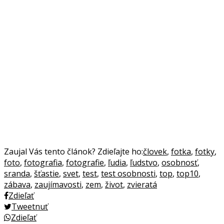
Zaujal Vás tento článok? Zdieľajte ho:
človek
,
fotka
,
fotky
,
foto
,
fotografia
,
fotografie
,
ľudia
,
ľudstvo
,
osobnosť
,
sranda
,
šťastie
,
svet
,
test
,
test osobnosti
,
top
,
top10
,
zábava
,
zaujímavosti
,
zem
,
život
,
zvieratá
Zdieľať
Tweetnuť
Zdieľať