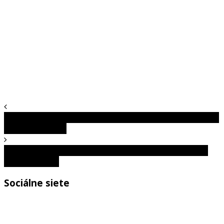
Automechanici, ktorí si nafotili, s čím majú do činenia, aby
im ostatní uverili
Kreatívni učitelia: Takto to vyzerá, ak sa do vyučovania
zapojí fantázia
Sociálne siete