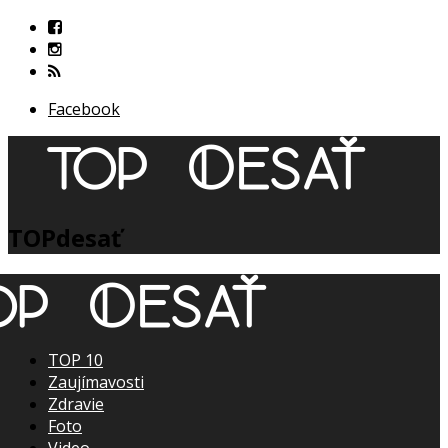
Facebook
TOPdesať
TOP 10
Zaujímavosti
Zdravie
Foto
Video