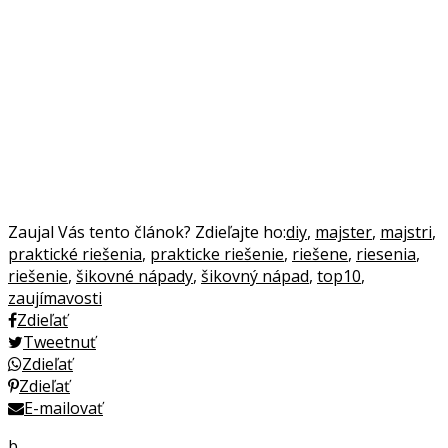
Zaujal Vás tento článok? Zdieľajte ho:
diy
,
majster
,
majstri
,
praktické riešenia
,
prakticke riešenie
,
riešene
,
riesenia
,
riešenie
,
šikovné nápady
,
šikovný nápad
,
top10
,
zaujímavosti
Zdieľať
Tweetnuť
Zdieľať
Zdieľať
E-mailovať
b