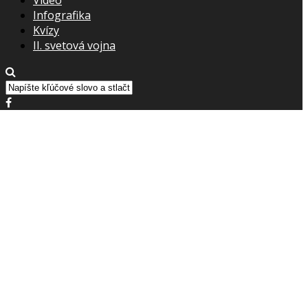
Infografika
Kvízy
II. svetová vojna