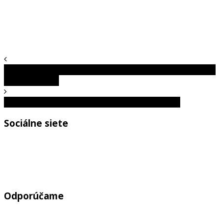
Superkontinent Pangea: Fascinujúci pohľad na Zem spred
miliónov rokov
Zavádzajúce fotografie, ktoré potrápia tvoj zrak
Sociálne siete
Odporúčame