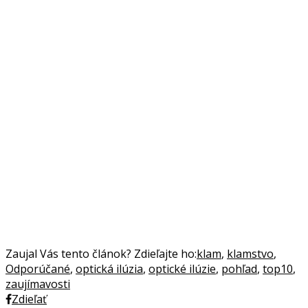
Zaujal Vás tento článok? Zdieľajte ho:
klam
,
klamstvo
,
Odporúčané
,
optická ilúzia
,
optické ilúzie
,
pohľad
,
top10
,
zaujímavosti
Zdieľať