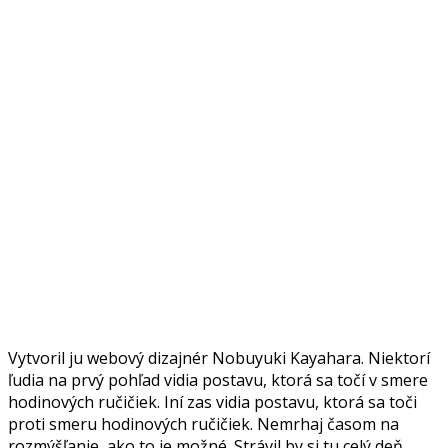
Vytvoril ju webový dizajnér Nobuyuki Kayahara. Niektorí
ľudia na prvý pohľad vidia postavu, ktorá sa točí v smere
hodinových ručičiek. Iní zas vidia postavu, ktorá sa toči
proti smeru hodinových ručičiek. Nemrhaj časom na
rozmýšľanie, ako to je možné. Strávil by si tu celý deň.