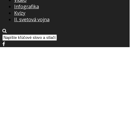
Infografika
Kvízy
II. svetová vojna