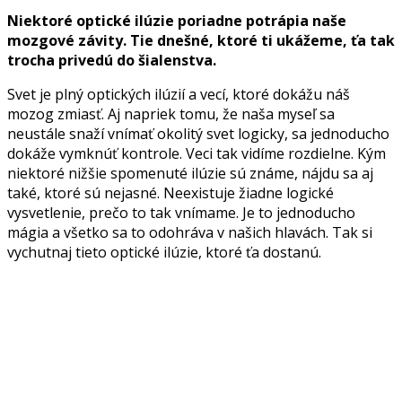
Niektoré optické ilúzie poriadne potrápia naše
mozgové závity. Tie dnešné, ktoré ti ukážeme, ťa tak
trocha privedú do šialenstva.
Svet je plný optických ilúzií a vecí, ktoré dokážu náš
mozog zmiasť. Aj napriek tomu, že naša myseľ sa
neustále snaží vnímať okolitý svet logicky, sa jednoducho
dokáže vymknúť kontrole. Veci tak vidíme rozdielne. Kým
niektoré nižšie spomenuté ilúzie sú známe, nájdu sa aj
také, ktoré sú nejasné. Neexistuje žiadne logické
vysvetlenie, prečo to tak vnímame. Je to jednoducho
mágia a všetko sa to odohráva v našich hlavách. Tak si
vychutnaj tieto optické ilúzie, ktoré ťa dostanú.