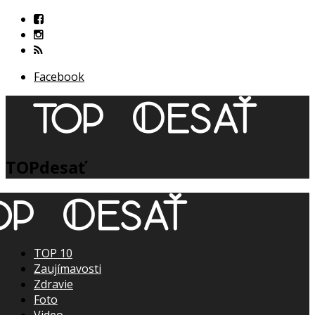
Facebook
TOPdesať
TOP 10
Zaujímavosti
Zdravie
Foto
Video