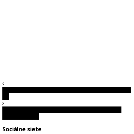
Iba 1 z 10 ľudí dokáže nájsť chybu na tomto obrázku. A čo
ty?
Vyber si jednu z možností a spoznaj skryté tajomstvo
svojej osobnosti
Sociálne siete