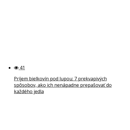
41
Príjem bielkovín pod lupou: 7 prekvapivých
spôsobov, ako ich nenápadne prepašovať do
každého jedla