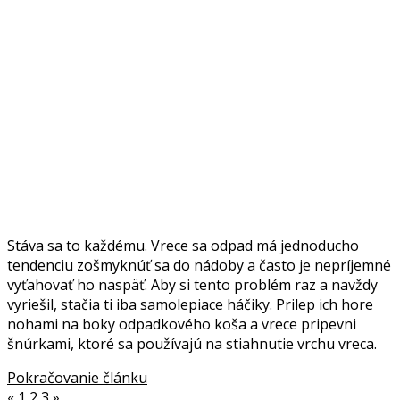
Stáva sa to každému. Vrece sa odpad má jednoducho
tendenciu zošmyknúť sa do nádoby a často je nepríjemné
vyťahovať ho naspäť. Aby si tento problém raz a navždy
vyriešil, stačia ti iba samolepiace háčiky. Prilep ich hore
nohami na boky odpadkového koša a vrece pripevni
šnúrkami, ktoré sa používajú na stiahnutie vrchu vreca.
Pokračovanie článku
«
1
2
3
»