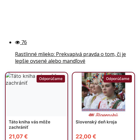
76
Rastlinné mlieko: Prekvapivá pravda o tom, či je
lepšie ovsené alebo mandľové