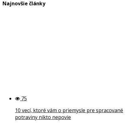
Najnovšie články
75
10 vecí, ktoré vám o priemysle pre spracované
potraviny nikto nepovie