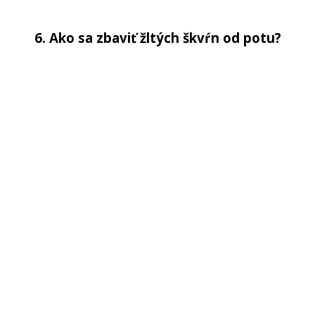
6. Ako sa zbaviť žltých škvŕn od potu?