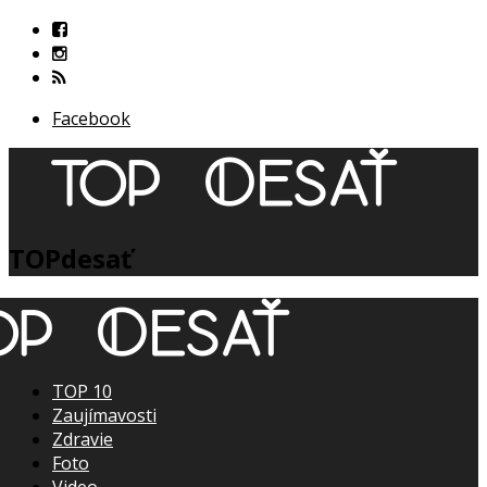
Facebook
TOPdesať
TOP 10
Zaujímavosti
Zdravie
Foto
Video