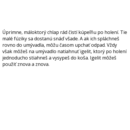
Úprimne, máloktorý chlap rád čistí kúpeľňu po holení. Tie
malé fúziky sa dostanú snáď všade. A ak ich spláchneš
rovno do umývadla, môžu časom upchať odpad. Vždy
však môžeš na umývadlo natiahnuť igelit, ktorý po holení
jednoducho stiahneš a vysypeš do koša. Igelit môžeš
použiť znova a znova.