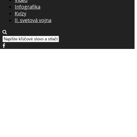
Infografika
Kvízy
II. svetová vojna