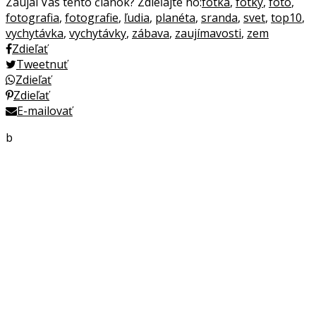
Zaujal Vás tento článok? Zdieľajte ho:
fotka
,
fotky
,
foto
,
fotografia
,
fotografie
,
ľudia
,
planéta
,
sranda
,
svet
,
top10
,
vychytávka
,
vychytávky
,
zábava
,
zaujímavosti
,
zem
Zdieľať
Tweetnuť
Zdieľať
Zdieľať
E-mailovať
b