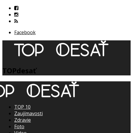
Facebook
TOPdesať
TOP 10
Zaujímavosti
Zdravie
Foto
Video