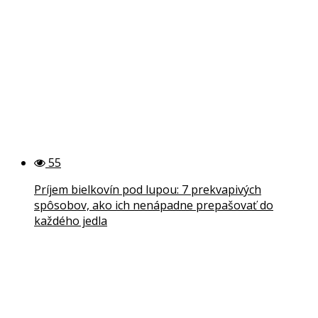
55
Príjem bielkovín pod lupou: 7 prekvapivých
spôsobov, ako ich nenápadne prepašovať do
každého jedla