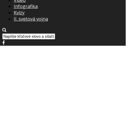
Infografika
Kvízy
II. svetová vojna