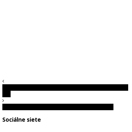
Ľudia s „pouličným umom“ sa podelili o svoje najčastejšie
tipy
TOP 10: Neuveriteľné veci, ktoré ľudia naozaj zjedli
Sociálne siete