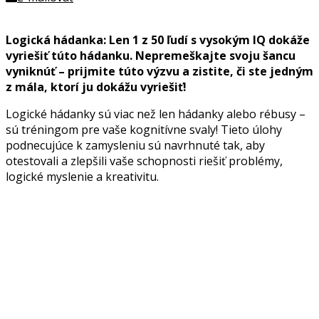
Logická hádanka: Len 1 z 50 ľudí s vysokým IQ dokáže
vyriešiť túto hádanku. Nepremeškajte svoju šancu
vyniknúť – prijmite túto výzvu a zistite, či ste jedným
z mála, ktorí ju dokážu vyriešiť!
Logické hádanky sú viac než len hádanky alebo rébusy –
sú tréningom pre vaše kognitívne svaly! Tieto úlohy
podnecujúce k zamysleniu sú navrhnuté tak, aby
otestovali a zlepšili vaše schopnosti riešiť problémy,
logické myslenie a kreativitu.