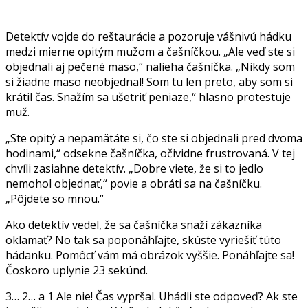
Detektív vojde do reštaurácie a pozoruje vášnivú hádku
medzi mierne opitým mužom a čašníčkou. „Ale veď ste si
objednali aj pečené mäso,“ nalieha čašníčka. „Nikdy som
si žiadne mäso neobjednal! Som tu len preto, aby som si
krátil čas. Snažím sa ušetriť peniaze,“ hlasno protestuje
muž.
„Ste opitý a nepamätáte si, čo ste si objednali pred dvoma
hodinami,“ odsekne čašníčka, očividne frustrovaná. V tej
chvíli zasiahne detektív. „Dobre viete, že si to jedlo
nemohol objednať,“ povie a obráti sa na čašníčku.
„Pôjdete so mnou.“
Ako detektív vedel, že sa čašníčka snaží zákazníka
oklamať? No tak sa poponáhľajte, skúste vyriešiť túto
hádanku. Pomôcť vám má obrázok vyššie. Ponáhľajte sa!
Čoskoro uplynie 23 sekúnd.
3… 2… a 1 Ale nie! Čas vypršal. Uhádli ste odpoveď? Ak ste