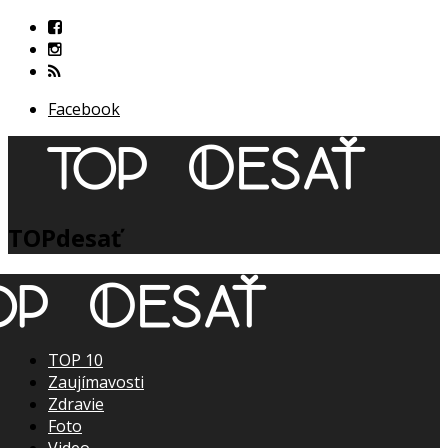
Facebook
TOPdesať
TOP 10
Zaujímavosti
Zdravie
Foto
Video