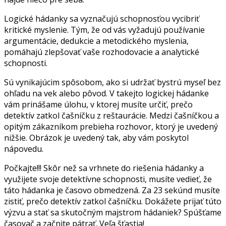
Logické hádanky sa vyznačujú schopnosťou vycibriť
kritické myslenie. Tým, že od vás vyžadujú používanie
argumentácie, dedukcie a metodického myslenia,
pomáhajú zlepšovať vaše rozhodovacie a analytické
schopnosti.
Sú vynikajúcim spôsobom, ako si udržať bystrú myseľ bez
ohľadu na vek alebo pôvod. V takejto logickej hádanke
vám prinášame úlohu, v ktorej musíte určiť, prečo
detektív zatkol čašníčku z reštaurácie. Medzi čašníčkou a
opitým zákazníkom prebieha rozhovor, ktorý je uvedený
nižšie. Obrázok je uvedený tak, aby vám poskytol
nápovedu.
Počkajte!!! Skôr než sa vrhnete do riešenia hádanky a
využijete svoje detektívne schopnosti, musíte vedieť, že
táto hádanka je časovo obmedzená. Za 23 sekúnd musíte
zistiť, prečo detektív zatkol čašníčku. Dokážete prijať túto
výzvu a stať sa skutočným majstrom hádaniek? Spúšťame
časovač a začnite pátrať. Veľa šťastia!