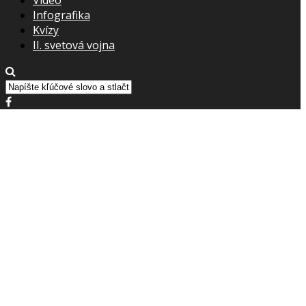
Infografika
Kvízy
II. svetová vojna