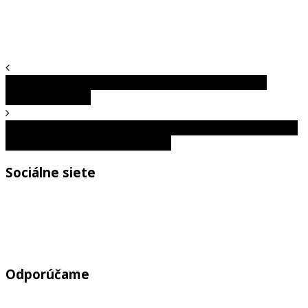
Test osobnosti: Vaša čiara hlavy odhalí vaše skryté
osobnostné črty
Optický klam: Len 2 % ľudí s bystrým zrakom dokážu do 7
sekúnd nájsť skrytého papagája
Sociálne siete
Odporúčame