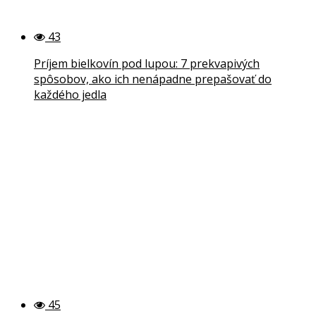
43
Príjem bielkovín pod lupou: 7 prekvapivých
spôsobov, ako ich nenápadne prepašovať do
každého jedla
45