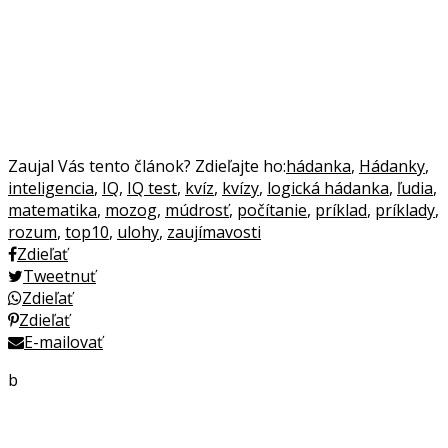
Zaujal Vás tento článok? Zdieľajte ho:
hádanka
,
Hádanky
,
inteligencia
,
IQ
,
IQ test
,
kvíz
,
kvízy
,
logická hádanka
,
ľudia
,
matematika
,
mozog
,
múdrosť
,
počítanie
,
príklad
,
príklady
,
rozum
,
top10
,
ulohy
,
zaujímavosti
Zdieľať
Tweetnuť
Zdieľať
Zdieľať
E-mailovať
b