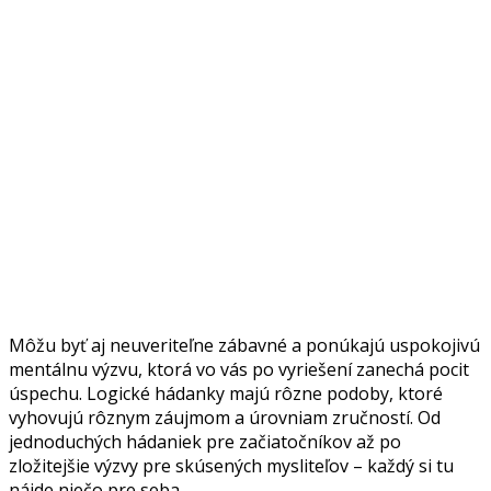
Môžu byť aj neuveriteľne zábavné a ponúkajú uspokojivú
mentálnu výzvu, ktorá vo vás po vyriešení zanechá pocit
úspechu. Logické hádanky majú rôzne podoby, ktoré
vyhovujú rôznym záujmom a úrovniam zručností. Od
jednoduchých hádaniek pre začiatočníkov až po
zložitejšie výzvy pre skúsených mysliteľov – každý si tu
nájde niečo pre seba.