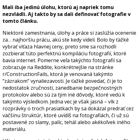
Mali iba jedinú úlohu, ktorú aj napriek tomu
nezvládli. Aj takto by sa dali definovať fotografie v
tomto článku.
Niektoré zamestnania, úlohy a práce si zaslúžia ocenenie
za… najhoršiu prácu, akú ste kedy videli. Bolo by ťažké
vybrať víťaza hlavnej ceny, preto sme sa rozhodli
zozbierať túto perfektnú kompiláciu fotografií, ktoré
bavia internet. Pomerne veľa takýchto fotografií sa
zobrazuje na Reddite, konkrétnejšie na stránke
r/ConstructionFails, ktorá je venovaná takýmto
“zázrakom” vynaliezavosti. Je ťažké povedať, či je to
nedostatok zručnosti, zanedbanie bezpečnostných
protokolov alebo sú za tým iné dôvody, ktoré vedú k
takýmto výsledkom. Jedna vec je však jasná – vlk z
rozprávky o troch prasiatkach by sa dokázal predrať cez
väčšinu štruktúr, ktoré uvidíš na fotografiách, či už sú
postavené zo slamy, palíc, tehál alebo akékoľvek iného
materiálu.