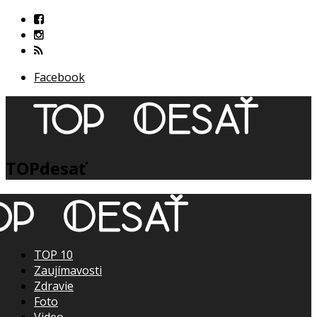
Facebook
TOPdesať
TOP 10
Zaujímavosti
Zdravie
Foto
Video