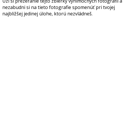
Uži si prezeranie tejto zbierky výnimočných fotografií a
nezabudni si na tieto fotografie spomenúť pri tvojej
najbližšej jedinej úlohe, ktorú nezvládneš.