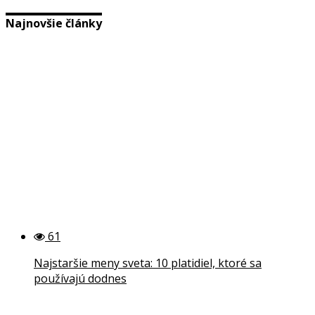
Najnovšie články
61
Najstaršie meny sveta: 10 platidiel, ktoré sa
používajú dodnes