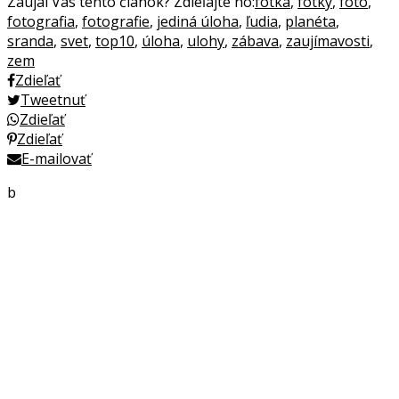
Zaujal Vás tento článok? Zdieľajte ho:
fotka
,
fotky
,
foto
,
fotografia
,
fotografie
,
jediná úloha
,
ľudia
,
planéta
,
sranda
,
svet
,
top10
,
úloha
,
ulohy
,
zábava
,
zaujímavosti
,
zem
Zdieľať
Tweetnuť
Zdieľať
Zdieľať
E-mailovať
b