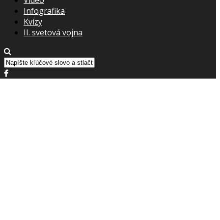
Infografika
Kvízy
II. svetová vojna