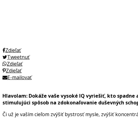
Zdieľať
Tweetnuť
Zdieľať
Zdieľať
E-mailovať
Hlavolam: Dokáže vaše vysoké IQ vyriešiť, kto spadne a
stimulujúci spôsob na zdokonaľovanie duševných schopn
Či už je vaším cieľom zvýšiť bystrosť mysle, zvýšiť koncen