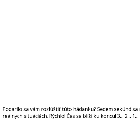
Podarilo sa vám rozlúštiť túto hádanku? Sedem sekúnd sa m
reálnych situáciách. Rýchlo! Čas sa blíži ku koncu! 3… 2… 1…