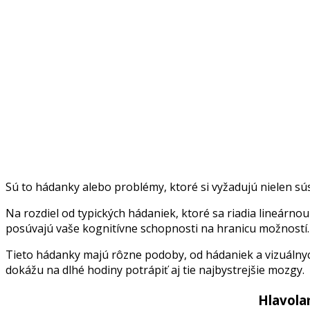
Sú to hádanky alebo problémy, ktoré si vyžadujú nielen sús
Na rozdiel od typických hádaniek, ktoré sa riadia lineárno
posúvajú vaše kognitívne schopnosti na hranicu možností.
Tieto hádanky majú rôzne podoby, od hádaniek a vizuálnych
dokážu na dlhé hodiny potrápiť aj tie najbystrejšie mozgy.
Hlavola