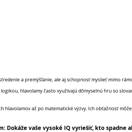
tredenie a premýšľanie, ale aj schopnosť myslieť mimo rámca
u logikou, hlavolamy často využívajú dômyselnú hru so slovam
 hlavolamov až po matematické výzvy. Ich obťažnosť môže by
m: Dokáže vaše vysoké IQ vyriešiť, kto spadne a