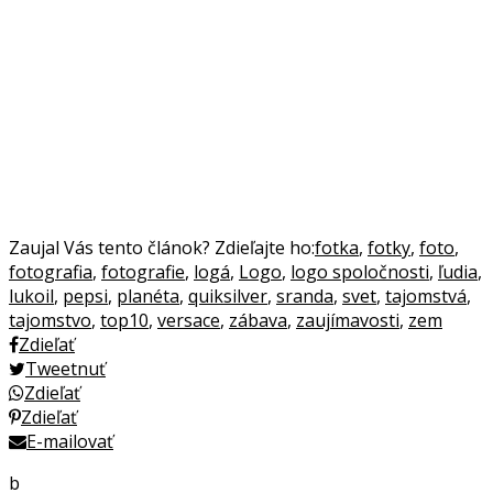
Zaujal Vás tento článok? Zdieľajte ho:
fotka
,
fotky
,
foto
,
fotografia
,
fotografie
,
logá
,
Logo
,
logo spoločnosti
,
ľudia
,
lukoil
,
pepsi
,
planéta
,
quiksilver
,
sranda
,
svet
,
tajomstvá
,
tajomstvo
,
top10
,
versace
,
zábava
,
zaujímavosti
,
zem
Zdieľať
Tweetnuť
Zdieľať
Zdieľať
E-mailovať
b