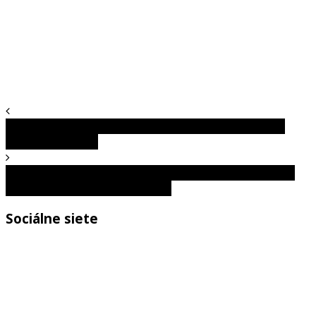
Hviezdy, ktorým škandál zničil kariéru skôr, než stihli
povedať „prepáč“
Lebka alebo dievča pri okne? To, čo uvidíte ako prvé, o
vás prezradí viac, než si myslíte!
Sociálne siete