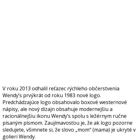
V roku 2013 odhalil reťazec rýchleho občerstvenia
Wendy’s prvýkrát od roku 1983 nové logo.
Predchádzajúce logo obsahovalo boxové westernové
nápisy, ale nový dizajn obsahuje modernejšiu a
racionálnejšiu ikonu Wendy’s spolu s ležérnym ručne
písaným písmom. Zaujímavosťou je, že ak logo pozorne
sledujete, všimnete si, že slovo „mom“ (mama) je ukryté v
golieri Wendy.