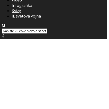
Infografika
Kvízy
II. svetová vojna