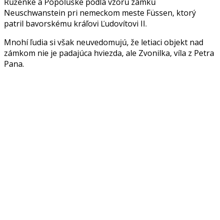
Ruženke a Popoluške podľa vzoru zámku
Neuschwanstein pri nemeckom meste Füssen, ktorý
patril bavorskému kráľovi Ľudovítovi II.
Mnohí ľudia si však neuvedomujú, že letiaci objekt nad
zámkom nie je padajúca hviezda, ale Zvonilka, víla z Petra
Pana.