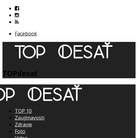
Facebook
TOPdesať
TOP 10
Zaujímavosti
Zdravie
Foto
Video