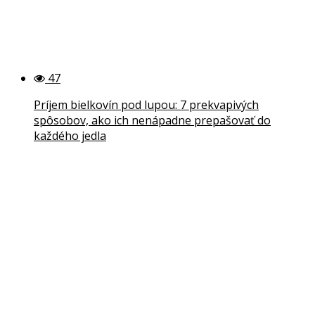
47
Príjem bielkovín pod lupou: 7 prekvapivých
spôsobov, ako ich nenápadne prepašovať do
každého jedla