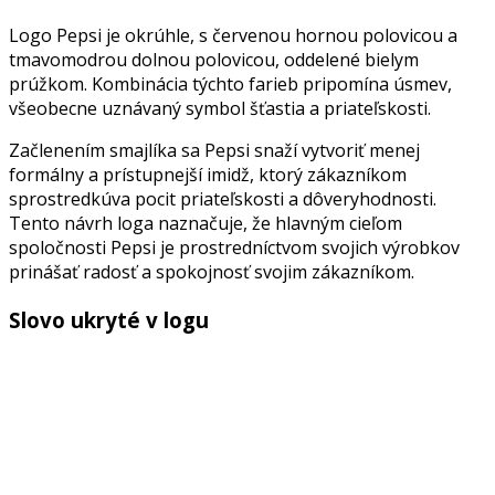
Logo Pepsi je okrúhle, s červenou hornou polovicou a
tmavomodrou dolnou polovicou, oddelené bielym
prúžkom. Kombinácia týchto farieb pripomína úsmev,
všeobecne uznávaný symbol šťastia a priateľskosti.
Začlenením smajlíka sa Pepsi snaží vytvoriť menej
formálny a prístupnejší imidž, ktorý zákazníkom
sprostredkúva pocit priateľskosti a dôveryhodnosti.
Tento návrh loga naznačuje, že hlavným cieľom
spoločnosti Pepsi je prostredníctvom svojich výrobkov
prinášať radosť a spokojnosť svojim zákazníkom.
Slovo ukryté v logu