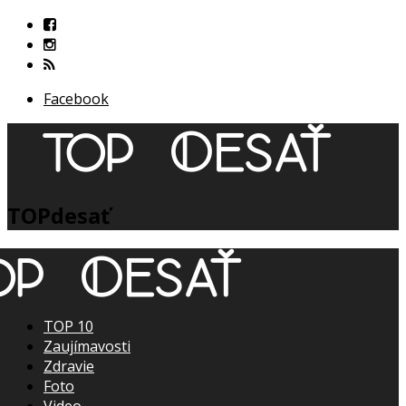
Facebook
TOPdesať
TOP 10
Zaujímavosti
Zdravie
Foto
Video