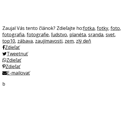
Zaujal Vás tento článok? Zdieľajte ho:
fotka
,
fotky
,
foto
,
fotografia
,
fotografie
,
ľudstvo
,
planéta
,
sranda
,
svet
,
top10
,
zábava
,
zaujímavosti
,
zem
,
zlý deň
Zdieľať
Tweetnuť
Zdieľať
Zdieľať
E-mailovať
b