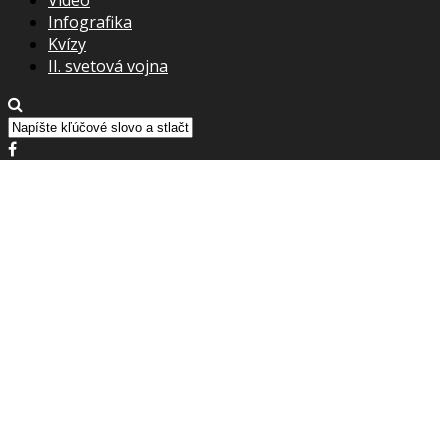
Infografika
Kvízy
II. svetová vojna