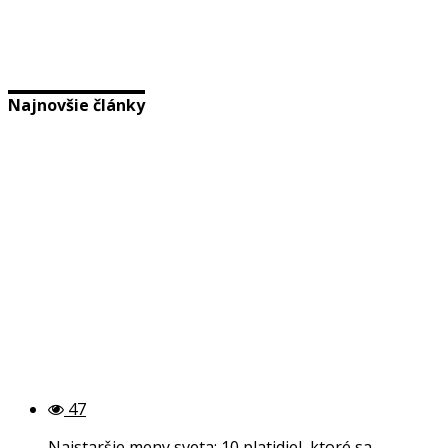
Najnovšie články
47
Najstaršie meny sveta: 10 platidiel, ktoré sa