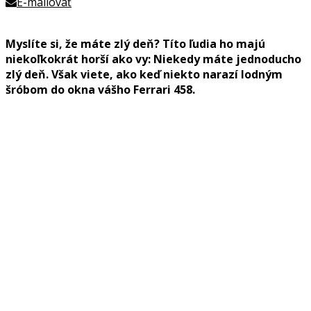
E-mailovať
Myslíte si, že máte zlý deň? Títo ľudia ho majú
niekoľkokrát horší ako vy: Niekedy máte jednoducho
zlý deň. Však viete, ako keď niekto narazí lodným
šróbom do okna vášho Ferrari 458.