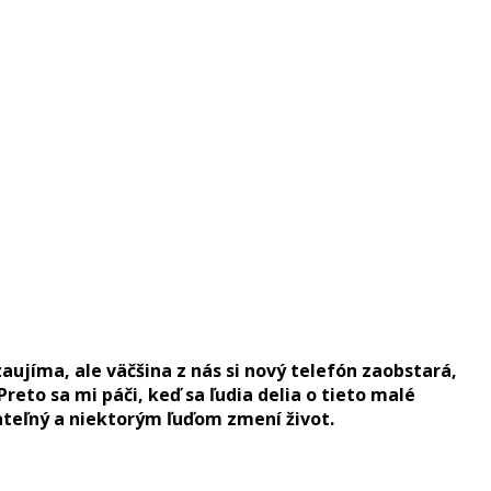
aujíma, ale väčšina z nás si nový telefón zaobstará,
eto sa mi páči, keď sa ľudia delia o tieto malé
rateľný a niektorým ľuďom zmení život.