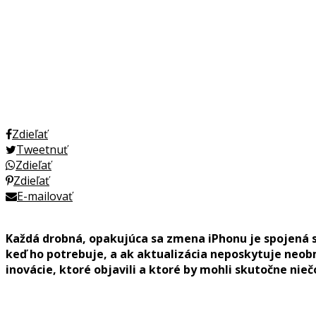
Zdieľať
Tweetnuť
Zdieľať
Zdieľať
E-mailovať
Každá drobná, opakujúca sa zmena iPhonu je spojená s v
keď ho potrebuje, a ak aktualizácia neposkytuje neobm
inovácie, ktoré objavili a ktoré by mohli skutočne nie