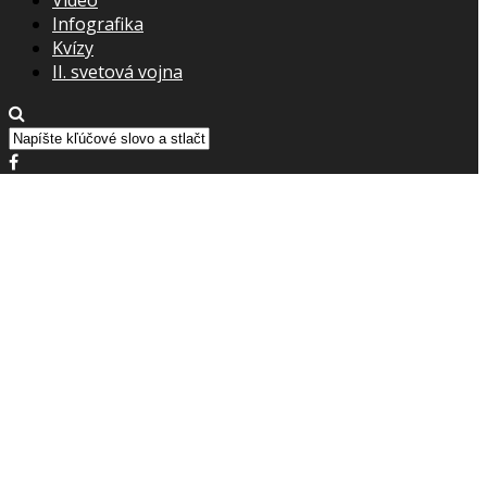
Infografika
Kvízy
II. svetová vojna