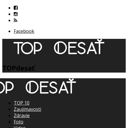
Facebook
TOPdesať
TOP 10
Zaujímavosti
Zdravie
Foto
Video