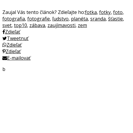
Zaujal Vás tento článok? Zdieľajte ho:
fotka
,
fotky
,
foto
,
fotografia
,
fotografie
,
ľudstvo
,
planéta
,
sranda
,
šťastie
,
svet
,
top10
,
zábava
,
zaujímavosti
,
zem
Zdieľať
Tweetnuť
Zdieľať
Zdieľať
E-mailovať
b