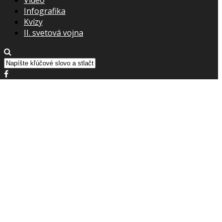
Infografika
Kvízy
II. svetová vojna