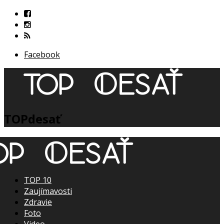
Facebook
TOPdesať
TOP 10
Zaujímavosti
Zdravie
Foto
Video