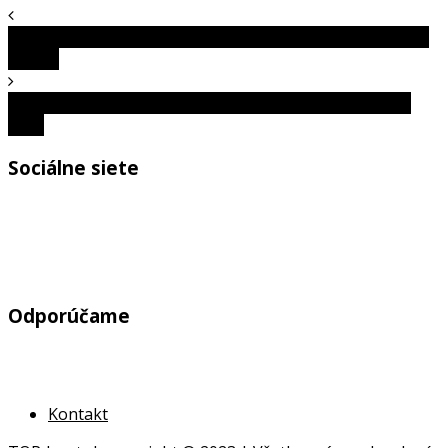
Fotografie nevinných vecí, ktoré ľuďom takmer spôsobili
infarkt
Autá: Úpravy ľudí, ktoré nemôžu byť legálne za žiadnu
cenu
Sociálne siete
Odporúčame
Kontakt