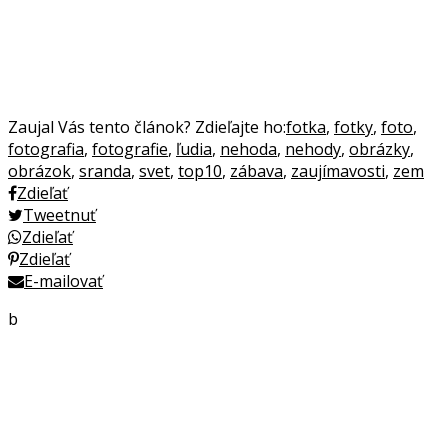
Zaujal Vás tento článok? Zdieľajte ho:
fotka
,
fotky
,
foto
,
fotografia
,
fotografie
,
ľudia
,
nehoda
,
nehody
,
obrázky
,
obrázok
,
sranda
,
svet
,
top10
,
zábava
,
zaujímavosti
,
zem
Zdieľať
Tweetnuť
Zdieľať
Zdieľať
E-mailovať
b