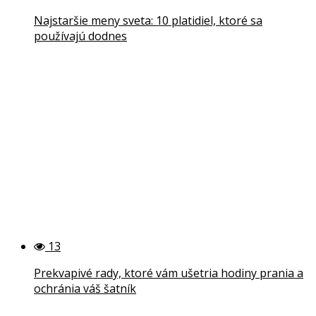
Najstaršie meny sveta: 10 platidiel, ktoré sa
používajú dodnes
13
Prekvapivé rady, ktoré vám ušetria hodiny prania a
ochránia váš šatník