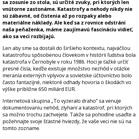
sa zosunie zo stola, sú určité zvuky, pri ktorých len
vnútorne zastonáme. Katastrofy a nehody nikdy nie
sú zábavné, od čistenia až po rozpaky alebo
materiálne náklady. Ale keď sa z rovnice odstráni
naša peňaženka, máme zaujímavú fascináciu vidieť,
ako sa veci rozbíjajú.
Len aby sme sa dostali do širšieho kontextu, najväčšou
katastrofou spôsobenou človekom v histórii ľudstva bola
katastrofa v Černobyle v roku 1986. Hoci je ťažké určiť
presné čísla, keďže existuje množstvo nezhôd v otázke
merania externých vplyvov a sovietske účtovníctvo bolo
často fantazijné, niektoré odhady hovoria o škodách vo
výške približne 650 miliárd EUR.
Internetová skupina „To vyzeralo draho“ sa venuje
dokumentovaniu nehôd, zlyhaní a katastrof, pri ktorých
sa možno trochu zachvejete. Takže sa pohodlne usaďte a
požehnajte svoje šťastné hviezdy, že vaše veci nie sú na
tomto zozname.