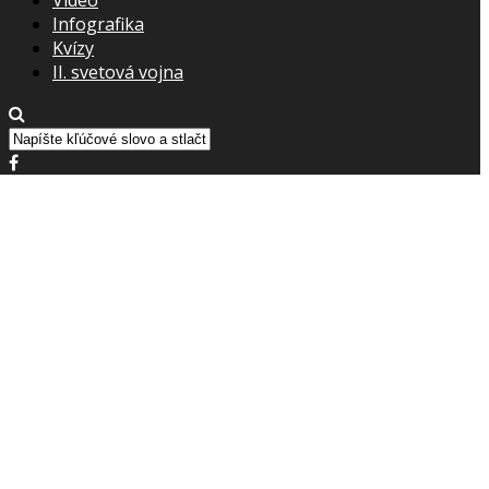
Infografika
Kvízy
II. svetová vojna