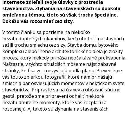
internete zdieľali svoje úlovky z prostredia
stavebníctva. Zlyhania na staveniskách sú dookola
omieľanou témou, tieto sú však trocha špeciálne.
Dokážu vás rozosmiať cez slzy.
V tomto článku sa pozrieme na niekoľko
nezabudnuteľných okamihov, keď robotníci na stavbách
zažili trochu smiechu cez slzy. Stavba domu, bytového
komplexu alebo iného architektonického diela je zložitý
proces, ktorý niekedy prináša neočakávané prekvapenia.
Našťastie, v týchto situáciách môžeme nájsť zábavné
stránky, keď sa veci nevyvíjajú podľa plánu. Prevedieme
vás touto zbierkou fotografií, ktoré nám prinášajú
smiech a pár osviežujúcich momentov v hektickom svete
stavebníctva. Pripravte sa na úsmev a občasné súcitné
gestá, pretože sme pripravení odhaliť niektoré
nezabudnuteľné momenty, ktoré vás rozplačú a
rozosmejú. Aj takéto sú zlyhania na staveniskách.