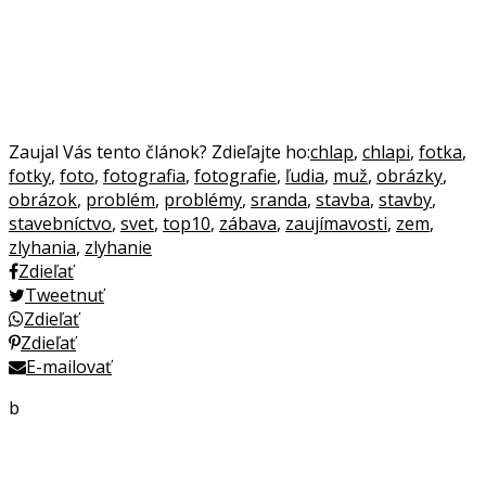
Zaujal Vás tento článok? Zdieľajte ho:
chlap
,
chlapi
,
fotka
,
fotky
,
foto
,
fotografia
,
fotografie
,
ľudia
,
muž
,
obrázky
,
obrázok
,
problém
,
problémy
,
sranda
,
stavba
,
stavby
,
stavebníctvo
,
svet
,
top10
,
zábava
,
zaujímavosti
,
zem
,
zlyhania
,
zlyhanie
Zdieľať
Tweetnuť
Zdieľať
Zdieľať
E-mailovať
b