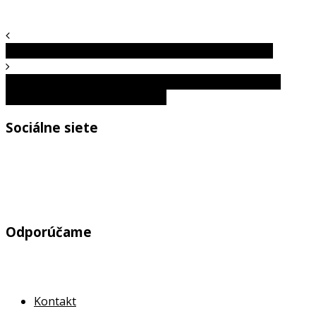
Staré zariadenia, ktoré diktovali trendy svojej doby
Optická ilúzia: Ak dokážete do 6 sekúnd zbadať žabu
ukrytú v listoch, máte orlie oči!
Sociálne siete
Odporúčame
Kontakt