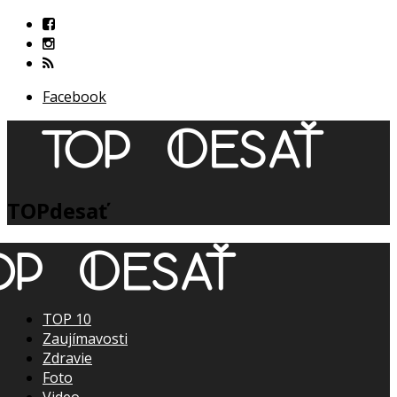
Facebook
TOPdesať
TOP 10
Zaujímavosti
Zdravie
Foto
Video