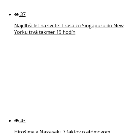
37
Najdlhší let na svete: Trasa zo Singapuru do New
Yorku trvá takmer 19 hodín
43
Hirošima a Nagasaki: 7 faktov o atómovom