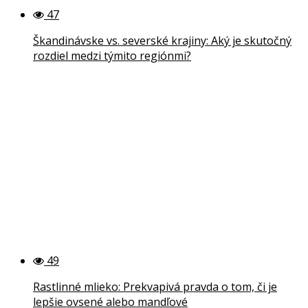
47
Škandinávske vs. severské krajiny: Aký je skutočný
rozdiel medzi týmito regiónmi?
49
Rastlinné mlieko: Prekvapivá pravda o tom, či je
lepšie ovsené alebo mandľové