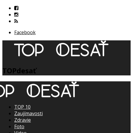
Facebook
TOPdesať
TOP 10
Zaujímavosti
Zdravie
Foto
Video