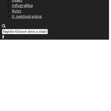
Infografika
Kvízy
II. svetová vojna