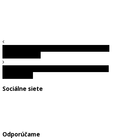
Test osobnosti: Váš palec prezradí vaše skryté
osobnostné črty
Campione d’Italia: Talianske mesto obklopené
Švajčiarskom
Sociálne siete
Odporúčame