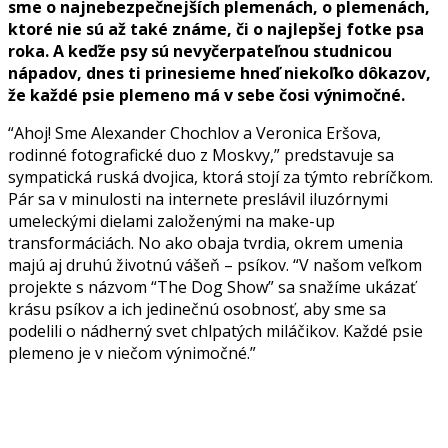
sme o najnebezpečnejších plemenách, o plemenách,
ktoré nie sú až také známe, či o najlepšej fotke psa
roka. A keďže psy sú nevyčerpateľnou studnicou
nápadov, dnes ti prinesieme hneď niekoľko dôkazov,
že každé psie plemeno má v sebe čosi výnimočné.
“Ahoj! Sme Alexander Chochlov a Veronica Eršova,
rodinné fotografické duo z Moskvy,” predstavuje sa
sympatická ruská dvojica, ktorá stojí za týmto rebríčkom.
Pár sa v minulosti na internete preslávil iluzórnymi
umeleckými dielami založenými na make-up
transformáciách. No ako obaja tvrdia, okrem umenia
majú aj druhú životnú vášeň – psíkov. “V našom veľkom
projekte s názvom “The Dog Show” sa snažíme ukázať
krásu psíkov a ich jedinečnú osobnosť, aby sme sa
podelili o nádherný svet chlpatých miláčikov. Každé psie
plemeno je v niečom výnimočné.”