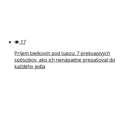
17
Príjem bielkovín pod lupou: 7 prekvapivých
spôsobov, ako ich nenápadne prepašovať do
každého jedla