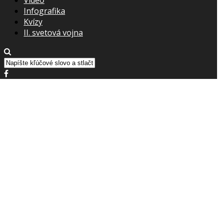
Infografika
Kvízy
II. svetová vojna