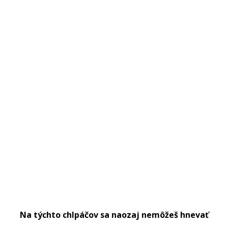
Na týchto chlpáčov sa naozaj nemôžeš hnevať