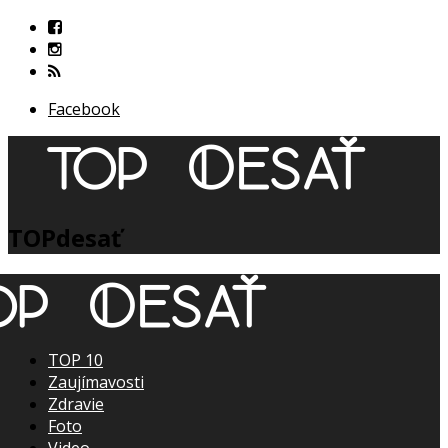
Facebook
TOPdesať
TOP 10
Zaujímavosti
Zdravie
Foto
Video