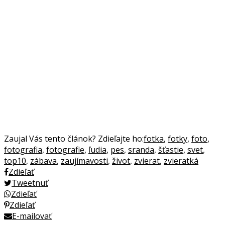
Zaujal Vás tento článok? Zdieľajte ho:
fotka
,
fotky
,
foto
,
fotografia
,
fotografie
,
ľudia
,
pes
,
sranda
,
šťastie
,
svet
,
top10
,
zábava
,
zaujímavosti
,
život
,
zvierat
,
zvieratká
Zdieľať
Tweetnuť
Zdieľať
Zdieľať
E-mailovať