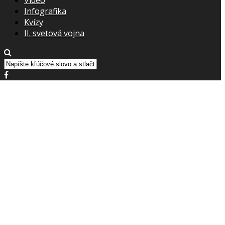
Infografika
Kvízy
II. svetová vojna