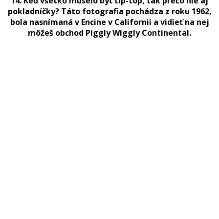
14. Keď všetko muselo byť tip-top, tak prečo nie aj
pokladníčky? Táto fotografia pochádza z roku 1962,
bola nasnímaná v Encine v Californii a vidieť na nej
môžeš obchod Piggly Wiggly Continental.