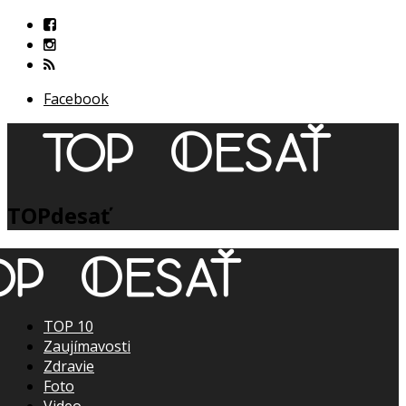
Facebook
TOPdesať
TOP 10
Zaujímavosti
Zdravie
Foto
Video