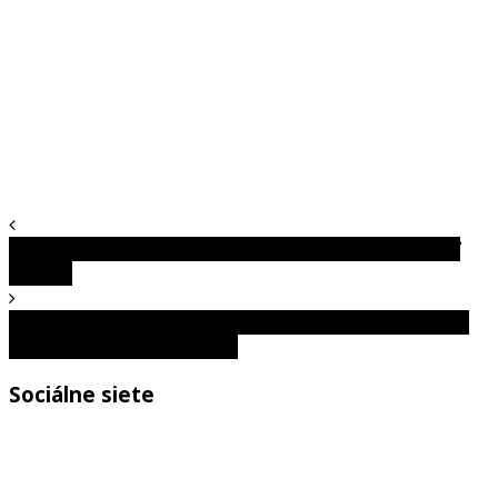
Tak na tieto vtipné fotografie sa budeš musieť pozrieť
dvakrát
Fotografie ľudí, ktorí majú horší deň ako vy, zdieľané na
tejto stránke na Facebooku
Sociálne siete