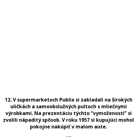
12. V supermarketoch Publix si zakladali na širokých
uličkách a samoobslužných pultoch s mliečnymi
výrobkami. Na prezentáciu týchto “vymožeností” si
zvolili nápaditý spôsob. V roku 1957 si kupujúci mohol
pokojne nakúpiť v malom aute.