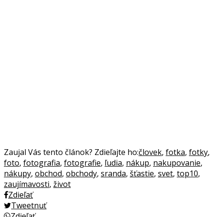
Zaujal Vás tento článok? Zdieľajte ho:
človek
,
fotka
,
fotky
,
foto
,
fotografia
,
fotografie
,
ľudia
,
nákup
,
nakupovanie
,
nákupy
,
obchod
,
obchody
,
sranda
,
šťastie
,
svet
,
top10
,
zaujímavosti
,
život
Zdieľať
Tweetnuť
Zdieľať