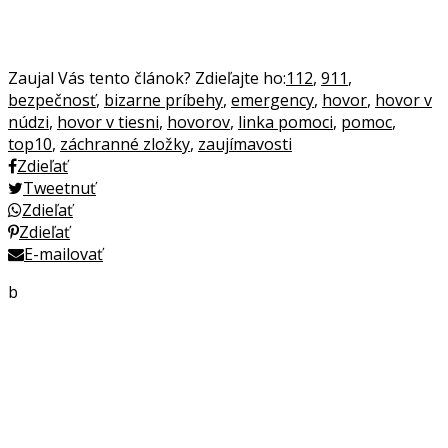
Zaujal Vás tento článok? Zdieľajte ho:
112
,
911
,
bezpečnosť
,
bizarne príbehy
,
emergency
,
hovor
,
hovor v
núdzi
,
hovor v tiesni
,
hovorov
,
linka pomoci
,
pomoc
,
top10
,
záchranné zložky
,
zaujímavosti
Zdieľať
Tweetnuť
Zdieľať
Zdieľať
E-mailovať
b