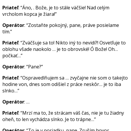
Priateľ
: “Áno, . Bože, je to stále väčšie! Nad celým
vrcholom kopca je žiara!”
Operátor
: “Zostaňte pokojný, pane, práve posielame
tím.”
Priateľ
: “Zväčšuje sa to! Nikto iný to nevidí?! Osvetľuje to
oblohu všade naokolo … je to obrovské! Ó Bože! Oh…
počkať…”
Operátor
: “Pane?”
Priateľ
: “Ospravedlňujem sa … zvyčajne nie som o takejto
hodine von, dnes som odišiel z práce neskôr… je to iba
slnko…”
Operátor
: …
Priateľ
: “Mrzí ma to, že strácam váš čas, nie je tu žiadny
oheň, to len vychádza slnko. Je to trápne…”
Operátor
: “To je v poriadku, pane. Zruším hovor,