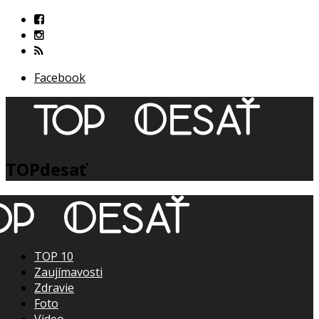
Facebook
TOPdesať
TOP 10
Zaujímavosti
Zdravie
Foto
Video