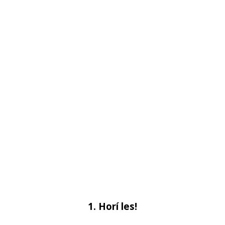
1. Horí les!