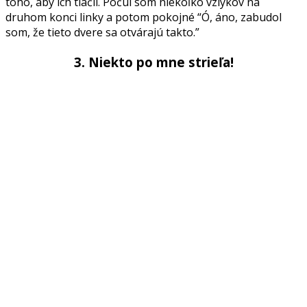
toho, aby ich tlačil. Počul som niekoľko vzlykov na
druhom konci linky a potom pokojné “Ó, áno, zabudol
som, že tieto dvere sa otvárajú takto.”
3. Niekto po mne strieľa!