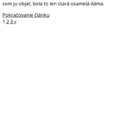
som ju objať, bola to len stará osamelá dáma.
Pokračovanie článku
1
2
3
»