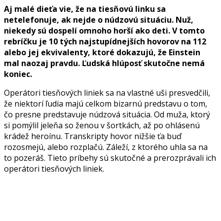
Aj malé dieťa vie, že na tiesňovú linku sa
netelefonuje, ak nejde o núdzovú situáciu. Nuž,
niekedy sú dospelí omnoho horší ako deti. V tomto
rebríčku je 10 tých najstupídnejších hovorov na 112
alebo jej ekvivalenty, ktoré dokazujú, že Einstein
mal naozaj pravdu. Ľudská hlúposť skutočne nemá
koniec.
Operátori tiesňových liniek sa na vlastné uši presvedčili,
že niektorí ľudia majú celkom bizarnú predstavu o tom,
čo presne predstavuje núdzová situácia. Od muža, ktorý
si pomýlil jeleňa so ženou v šortkách, až po ohlásenú
krádež heroínu. Transkripty hovor nižšie ťa buď
rozosmejú, alebo rozplačú. Záleží, z ktorého uhla sa na
to pozeráš. Tieto príbehy sú skutočné a prerozprávali ich
operátori tiesňových liniek.