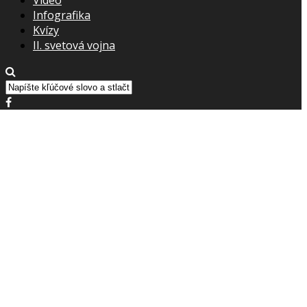
Infografika
Kvízy
II. svetová vojna