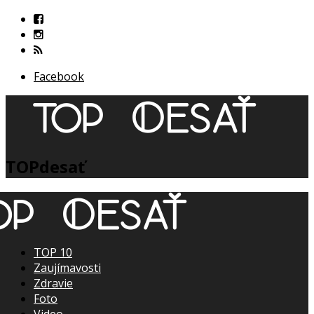
Facebook
TOPdesať
TOP 10
Zaujímavosti
Zdravie
Foto
Video