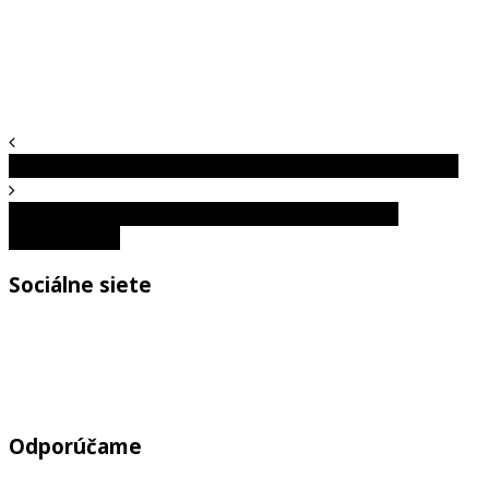
Toto sú najnebezpečnejší drogoví baróni všetkých čias
Toto sú najnechutnejšie veci, ktoré ľudia videli v
reštauráciách
Sociálne siete
Odporúčame