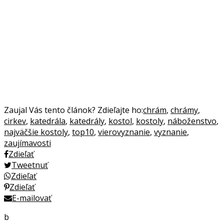
Zaujal Vás tento článok? Zdieľajte ho:
chrám
,
chrámy
,
cirkev
,
katedrála
,
katedrály
,
kostol
,
kostoly
,
náboženstvo
,
najväčšie kostoly
,
top10
,
vierovyznanie
,
vyznanie
,
zaujímavosti
Zdieľať
Tweetnuť
Zdieľať
Zdieľať
E-mailovať
b