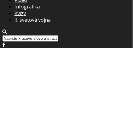
Infografika
Kvízy
II. svetová vojna