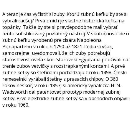
A teraz je čas vyčistiť si zuby. Ktorú zubnú kefku by ste si
vybrali radšej? Prvá z nich je vlastne historická kefka na
topánky. Takže by ste si pravdepodobne mali vybrať
tento sofistikovaný pozlátený nástroj. V skutočnosti ide o
zubnú kefku vyrobenú pre cisára Napoleona
Bonaparteho v rokoch 1790 až 1821. Ľudia si však,
samozrejme, uvedomovali, že ich zuby potrebujú
starostlivosť oveľa skôr. Starovekí Egypťania používali na
trenie zubov vetvičky s rozstrapkanými koncami. A prvé
zubné kefky so štetinami pochádzajú z roku 1498. Čínski
remeselníci vyrábali štetiny z prasacích chlpov. O 360
rokov neskôr, v roku 1857, si americký vynálezca H. N.
Wadsworth dal patentovať prototyp modernej zubnej
kefky. Prvé elektrické zubné kefky sa v obchodoch objavili
v roku 1960.