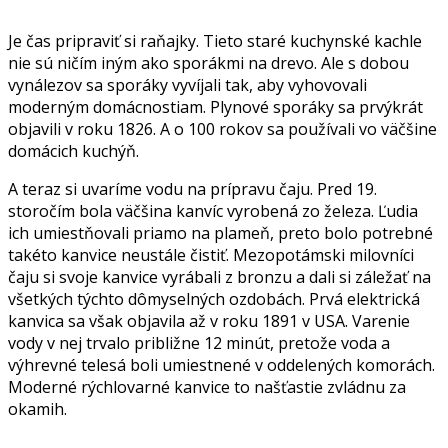
Je čas pripraviť si raňajky. Tieto staré kuchynské kachle
nie sú ničím iným ako sporákmi na drevo. Ale s dobou
vynálezov sa sporáky vyvíjali tak, aby vyhovovali
moderným domácnostiam. Plynové sporáky sa prvýkrát
objavili v roku 1826. A o 100 rokov sa používali vo väčšine
domácich kuchýň.
A teraz si uvaríme vodu na prípravu čaju. Pred 19.
storočím bola väčšina kanvíc vyrobená zo železa. Ľudia
ich umiestňovali priamo na plameň, preto bolo potrebné
takéto kanvice neustále čistiť. Mezopotámski milovníci
čaju si svoje kanvice vyrábali z bronzu a dali si záležať na
všetkých týchto dômyselných ozdobách. Prvá elektrická
kanvica sa však objavila až v roku 1891 v USA. Varenie
vody v nej trvalo približne 12 minút, pretože voda a
výhrevné telesá boli umiestnené v oddelených komorách.
Moderné rýchlovarné kanvice to našťastie zvládnu za
okamih.