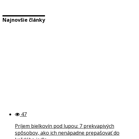
Najnovšie články
47
Príjem bielkovín pod lupou: 7 prekvapivých
spôsobov, ako ich nenápadne prepašovať do