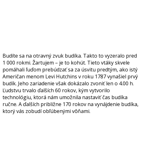
Budíte sa na otravný zvuk budíka. Takto to vyzeralo pred
1 000 rokmi. Žartujem – je to kohút. Tieto vtáky skvele
pomáhali ľuďom prebúdzať sa za úsvitu predtým, ako istý
Američan menom Levi Hutchins v roku 1787 vynašiel prvý
budík. Jeho zariadenie však dokázalo zvoniť len o 4.00 h.
Ľudstvu trvalo ďalších 60 rokov, kým vytvorilo
technológiu, ktorá nám umožnila nastaviť čas budíka
ručne. A ďalších približne 170 rokov na vynájdenie budíka,
ktorý vás zobudí obľúbenými vôňami.