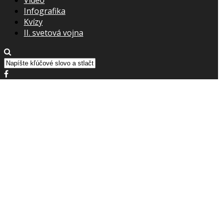
Infografika
Kvízy
II. svetová vojna