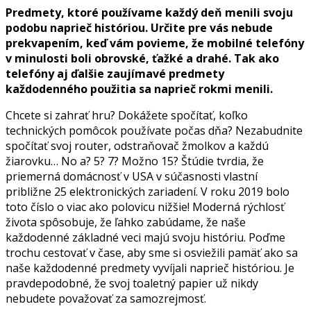
Predmety, ktoré používame každý deň menili svoju
podobu naprieč históriou. Určite pre vás nebude
prekvapením, keď vám povieme, že mobilné telefóny
v minulosti boli obrovské, ťažké a drahé. Tak ako
telefóny aj ďalšie zaujímavé predmety
každodenného použitia sa naprieč rokmi menili.
Chcete si zahrať hru? Dokážete spočítať, koľko
technických pomôcok používate počas dňa? Nezabudnite
spočítať svoj router, odstraňovač žmolkov a každú
žiarovku… No a? 5? 7? Možno 15? Štúdie tvrdia, že
priemerná domácnosť v USA v súčasnosti vlastní
približne 25 elektronických zariadení. V roku 2019 bolo
toto číslo o viac ako polovicu nižšie! Moderná rýchlosť
života spôsobuje, že ľahko zabúdame, že naše
každodenné základné veci majú svoju históriu. Poďme
trochu cestovať v čase, aby sme si osviežili pamäť ako sa
naše každodenné predmety vyvíjali naprieč históriou. Je
pravdepodobné, že svoj toaletný papier už nikdy
nebudete považovať za samozrejmosť.