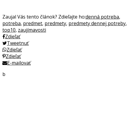
Zaujal Vás tento článok? Zdieľajte ho:
denná potreba
,
potreba
,
predmet
,
predmety
,
predmety dennej potreby
,
top10
,
zaujímavosti
Zdieľať
Tweetnuť
Zdieľať
Zdieľať
E-mailovať
b