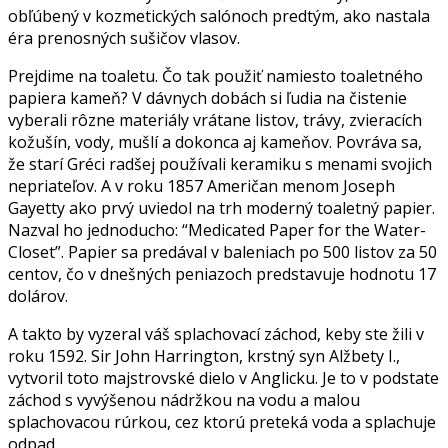
obľúbený v kozmetických salónoch predtým, ako nastala
éra prenosných sušičov vlasov.
Prejdime na toaletu. Čo tak použiť namiesto toaletného
papiera kameň? V dávnych dobách si ľudia na čistenie
vyberali rôzne materiály vrátane listov, trávy, zvieracích
kožušín, vody, mušlí a dokonca aj kameňov. Povráva sa,
že starí Gréci radšej používali keramiku s menami svojich
nepriateľov. A v roku 1857 Američan menom Joseph
Gayetty ako prvý uviedol na trh moderný toaletný papier.
Nazval ho jednoducho: “Medicated Paper for the Water-
Closet”. Papier sa predával v baleniach po 500 listov za 50
centov, čo v dnešných peniazoch predstavuje hodnotu 17
dolárov.
A takto by vyzeral váš splachovací záchod, keby ste žili v
roku 1592. Sir John Harrington, krstný syn Alžbety I.,
vytvoril toto majstrovské dielo v Anglicku. Je to v podstate
záchod s vyvýšenou nádržkou na vodu a malou
splachovacou rúrkou, cez ktorú preteká voda a splachuje
odpad.