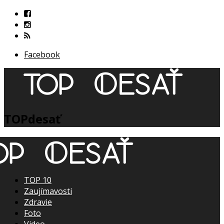
Facebook
TOPdesať
TOP 10
Zaujímavosti
Zdravie
Foto
Video