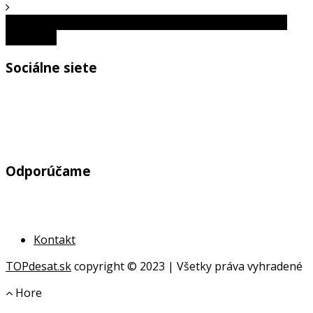
Vitamín D: Čo môže jeho nedostatok spôsobiť s naším
mozgom?
Sociálne siete
Odporúčame
Kontakt
TOPdesat.sk
copyright © 2023 | Všetky práva vyhradené
Hore