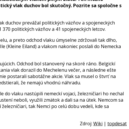
ický vlak duchov bol skutočný. Pozrite sa spoločne s
Vlak duchov prevážal politických väzňov a spojeneckých
 1 370 politických väzňov a 41 spojeneckých letcov.
selu, a preto odchod vlaku úmyselne zdržovali tak dlho,
-Ile (Kleine Eiland) a vlakom nakoniec poslali do Nemecka
úcich. Odchod bol stanovený na skoré ráno. Belgickí
ania vlak dorazil do Mechelenu večer, a následne ešte
e postarali sabotážne akcie. Vlak sa musel o štvrť na
redstierali, že nemajú vhodnú náhradu.
do vlaku nastúpili nemeckí vojaci, železničiari ho nechal
ustení neboli, využili zmätok a dali sa na útek. Nemcom sa
železničiari, tak Nemci po celú dobu vedeli, kde sa
Zdroj:
Wiki
|
topdesat