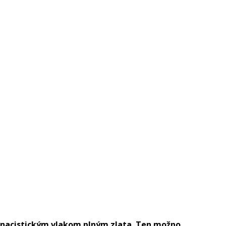
 s nacistickým vlakom plným zlata. Ten možno