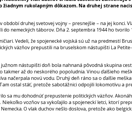
 so žiadnym rukolapným dôkazom. Na druhej strane nacist
 období druhej svetovej vojny – presnejšie – na jej konci. 
ruseli do nemeckých táborov. Dňa 2. septembra 1944 ho tvorilo
zničiari. Vedeli, že spojenecké vojská sú už na predmestí Bru
tických väzňov prepustili na bruselskom nástupišti La Petite
južnom nástupišti doň bola nahnaná pôvodná skupina cestuj
a to takmer až do neskorého popoludnia. Vinou ďalšieho mešk
va načerpala novú vodu. Druhý deň ráno sa o ďalšie meškani
 Tam ostal stáť, pretože sabotážnici odpojili lokomotívu a p
lo sa mu dohodnúť prepustenie politických väzňov. Akonáhle 
 Niekoľko vozňov sa vykoľajilo a spojeneckí letci, ktorí prep
 Nemecka. O vlak duchov nešlo doslova, pretože ako belgickí 