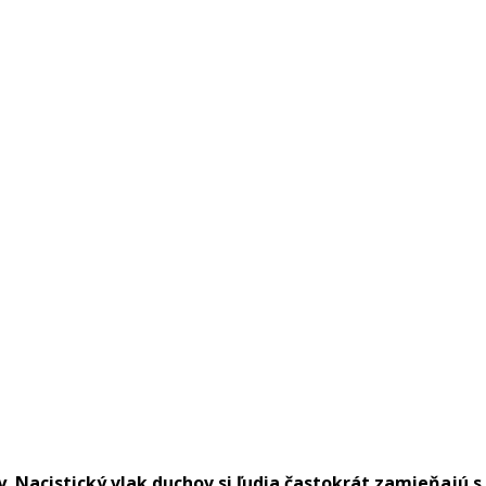
y. Nacistický vlak duchov si ľudia častokrát zamieňajú