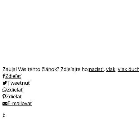
Zaujal Vás tento článok? Zdieľajte ho:
nacisti
,
vlak
,
vlak duc
Zdieľať
Tweetnuť
Zdieľať
Zdieľať
E-mailovať
b