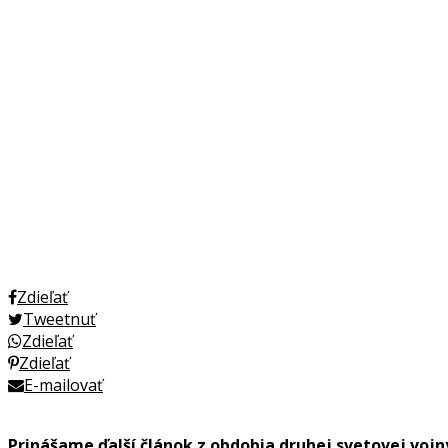
Zdieľať
Tweetnuť
Zdieľať
Zdieľať
E-mailovať
Prinášame ďalší článok z obdobia druhej svetovej vojn