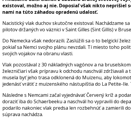
existoval, možno aj nie. Doposiaľ však nikto neprišiel
nami na túto záhadou opradenú udalosť.
Nacistický vlak duchov skutočne existoval. Nachádzame sa v
pilotov držaných vo väznici v Saint Gilles (Sint Gillis) v B
Do Nemecka však nedorazili. Zaslúžili sa o to belgickí žele
pokiaľ sa Nemci svojho plánu nevzdali. Tí miesto toho poli
svojich vojakov na obranu vlasti.
Vlak pozostával z 30 nákladných vagónov a na bruselskom 
železničiari však prípravu k odchodu naschvál zdržiavali 
musela byť jeho trasa odklonená do Muizenu, aby lokomotí
jedenásť vrátiť z muizenského nástupištia do La Petite-Ile.
Následne s Nemcami začal vyjednávať Červený kríž a podari
doraziť iba do Schaerbeeku a naschvál ho vypravili do depa.
podarilo nakoniec vlak predsa len rozbehnúť a zamierili do
súprava nachádza.