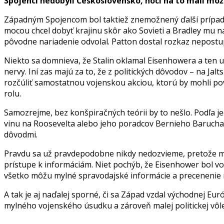
Spojenci nedobyli Československo, hoci na to mali možn
Západným Spojencom bol taktiež znemožnený ďalší prípadný
mocou chcel dobyť krajinu skôr ako Sovieti a Bradley mu
pôvodne nariadenie odvolal. Patton dostal rozkaz nepostu
Niekto sa domnieva, že Stalin oklamal Eisenhowera a ten uve
nervy. Iní zas majú za to, že z politických dôvodov – na Ja
rozčúliť samostatnou vojenskou akciou, ktorú by mohli pov
rolu.
Samozrejme, bez konšpiračných teórii by to nešlo. Podľa j
vinu na Roosevelta alebo jeho poradcov Bernieho Barucha 
dôvodmi.
Pravdu sa už pravdepodobne nikdy nedozvieme, pretože m
prístupe k informáciám. Niet pochýb, že Eisenhower bol vo 
všetko môžu mylné spravodajské informácie a precenenie 
A tak je aj naďalej sporné, či sa Západ vzdal východnej 
mylného vojenského úsudku a zároveň malej politickej vôle.