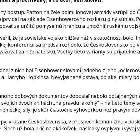
osť a prostriedky, a to skôr, ako Sovieti.
 postup. Patton na čele polmilionovej armády vstúpil do Č
 najprv dal na základe Eisenhowerovho rozkazu plný súhlas
povať za určitú pomyselnú hranicu a umožniť ruskému vojsku
ril, že je sovietske vojsko bližšie než v skutočnosti bolo. I
ltskej konferencii sa predsa rozhodlo, že Československo po 
ažovať za nepriateľskú. Všetky tieto varianty sú prijateľn
ednej z nich bol Eisenhower slovami jedného z jeho „očierňo
a Harryho Hopkinsa. Nevyjasnené ostáva, do akej miery bol
noho dobových dokumentov doposiaľ nebolo odtajnených a n
svojich dvoch knihách „na pravdu lakomý“ – na tieto témy sa 
nemeckej sily, je skôr čiastočne výhovorkou než pravým dô
Európy, vrátane Československa, v prospech komunizmu v dôs
 Nech už bola príčina akákoľvek, následky ovplyvnili vývoj v