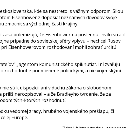
eskoslovenska, kde sa nestretol s vážnym odporom. Silou
. Potom Eisenhower z doposiaľ neznámych dôvodov svoje
 zmocniť sa východnej časti krajiny.
ní zasa polemizujú, že Eisenhower na poslednú chvíľu stratil
vojne pripadne do sovietskej sféry vplyvu – nechcel Rusov
é a pri Eisenhowerovom rozhodovaní mohli zohrať určitú
vateľov“ „agentom komunistického spiknutia“. Iní zvaľujú
o rozhodnutie podmienené politickými, a nie vojenskými
ie sú k dispozícii ani v duchu zákona o slobodnom
príliš nerozpisoval – a že Bradleyho tvrdenie, že za
vodom tých-ktorých rozhodnutí.
ledku vedomej zrady, hrubého vojenského prešľapu, či
 celej Európe.