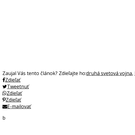
Zaujal Vás tento článok? Zdieľajte ho:
druhá svetová vojna
,
Zdieľať
Tweetnuť
Zdieľať
Zdieľať
E-mailovať
b