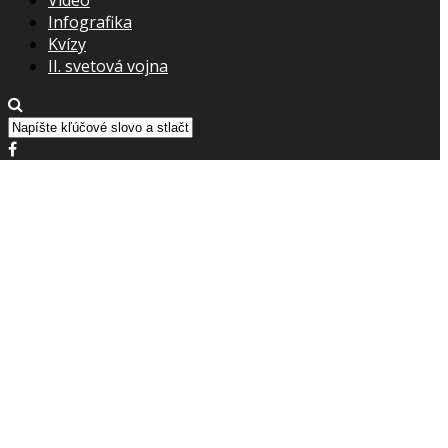
Infografika
Kvízy
II. svetová vojna