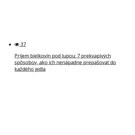
37
Príjem bielkovín pod lupou: 7 prekvapivých
spôsobov, ako ich nenápadne prepašovať do
každého jedla