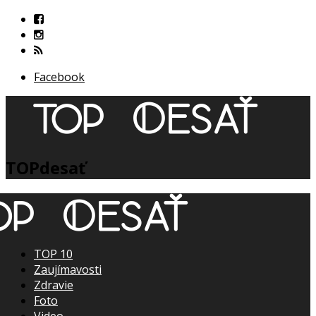
Facebook
TOPdesať
TOP 10
Zaujímavosti
Zdravie
Foto
Video