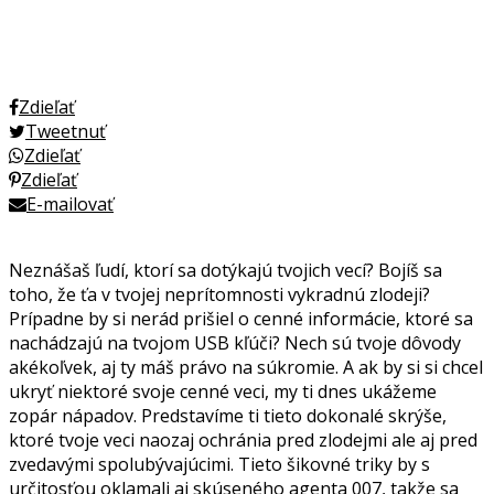
Zdieľať
Tweetnuť
Zdieľať
Zdieľať
E-mailovať
Neznášaš ľudí, ktorí sa dotýkajú tvojich vecí? Bojíš sa
toho, že ťa v tvojej neprítomnosti vykradnú zlodeji?
Prípadne by si nerád prišiel o cenné informácie, ktoré sa
nachádzajú na tvojom USB kľúči? Nech sú tvoje dôvody
akékoľvek, aj ty máš právo na súkromie. A ak by si si chcel
ukryť niektoré svoje cenné veci, my ti dnes ukážeme
zopár nápadov. Predstavíme ti tieto dokonalé skrýše,
ktoré tvoje veci naozaj ochránia pred zlodejmi ale aj pred
zvedavými spolubývajúcimi. Tieto šikovné triky by s
určitosťou oklamali aj skúseného agenta 007, takže sa