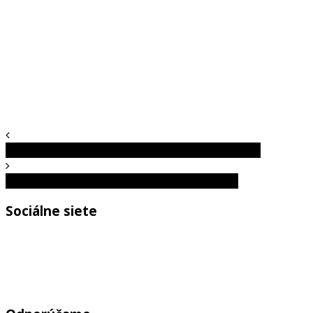
Fotografie 15 ľudí počas ich najšťastnejšieho dňa
10 ľudí, ktorí majú zaručene horší deň ako ty
Sociálne siete