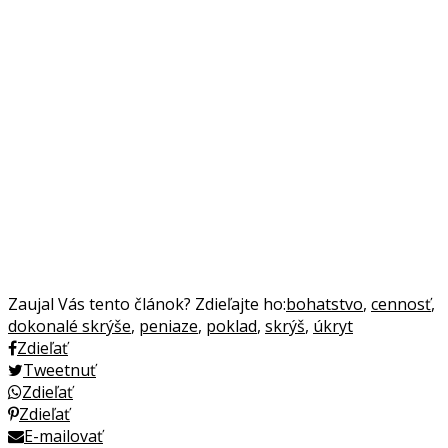
Zaujal Vás tento článok? Zdieľajte ho:
bohatstvo
,
cennosť
,
dokonalé skrýše
,
peniaze
,
poklad
,
skrýš
,
úkryt
Zdieľať
Tweetnuť
Zdieľať
Zdieľať
E-mailovať