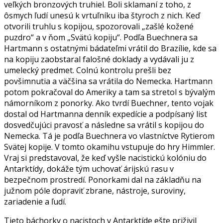
veľkých bronzových truhiel. Boli sklamaní z toho, z
ôsmych ľudí unesú k vrtuľníku iba štyroch z nich. Keď
otvorili truhlu s kopijou, spozorovali „zašlé kožené
puzdro“ a v ňom „Svätú kopiju“. Podľa Buechnera sa
Hartmann s ostatnými bádateľmi vrátil do Brazílie, kde sa
na kopiju zaobstaral falošné doklady a vydávali ju z
umelecký predmet. Colnú kontrolu prešli bez
povšimnutia a väčšina sa vrátila do Nemecka. Hartmann
potom pokračoval do Ameriky a tam sa stretol s bývalým
námorníkom z ponorky. Ako tvrdí Buechner, tento vojak
dostal od Hartmanna denník expedície a podpísaný list
dosvedčujúci pravosť a následne sa vrátil s kopijou do
Nemecka. Tá je podľa Buechnera vo vlastníctve Rytierom
Svätej kopije. V tomto okamihu vstupuje do hry Himmler.
Vraj si predstavoval, že keď vyšle nacistickú kolóniu do
Antarktídy, dokáže tým uchovať árijskú rasu v
bezpečnom prostredí. Ponorkami dal na základňu na
južnom póle dopraviť zbrane, nástroje, suroviny,
zariadenie a ľudí.
Tieto báchorky o nacistoch v Antarktíde ešte priživil