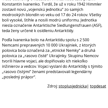
Konstantin Ivanenko. Tvrdil, že už v roku 1942 Himmler
zostavil novú „vojenskú jednotku“ zo samých
modrookých blondín vo veku od 17 do 24 rokov. Všetky
boli vysoké, štíhle a nosili modrú uniformu. Jednotka
niesla označenie Antarktische Siedlungensfrauen (ASF),
teda ženy určené k osídleniu Antarktídy.
Podľa Ivanenka bolo na Antarktídu spolu s 2 500
Nemcami prepravených 10 000 Ukrajiniek, z ktorých
polovica bola označená za „etnické Nemky“ a druhá
polovica za „rasovo čisté“ Ukrajinky. Skupinu Nemcov
tvorili hlavne vojaci, ale doplňovalo ich niekoľko
inžinierov a vedcov. Vojaci vyslaní do Antarktídy s týmito
„rasovo čistými“ ženami predstavovali legendárny
„posledný prápor“.
Zdroj:
stoplusjednicka
|
topdesat