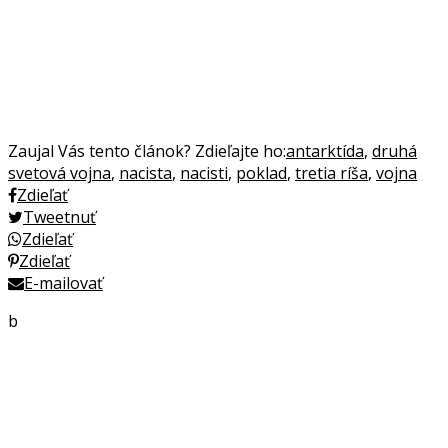
Zaujal Vás tento článok? Zdieľajte ho:
antarktída
,
druhá
svetová vojna
,
nacista
,
nacisti
,
poklad
,
tretia ríša
,
vojna
Zdieľať
Tweetnuť
Zdieľať
Zdieľať
E-mailovať
b