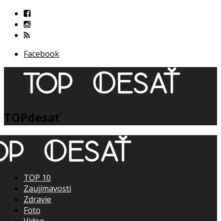
Facebook
TOPdesať
TOP 10
Zaujímavosti
Zdravie
Foto
Video