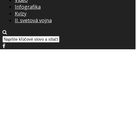
Infografika
Kvízy
II. svetová vojna