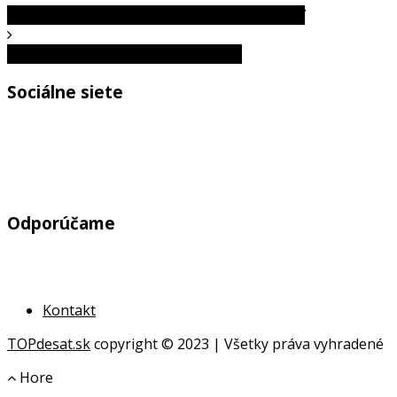
Životný príbeh Herschela Grynszpana: 1. časť
Vláknina a správne fungovanie tela
Sociálne siete
Odporúčame
Kontakt
TOPdesat.sk
copyright © 2023 | Všetky práva vyhradené
Hore