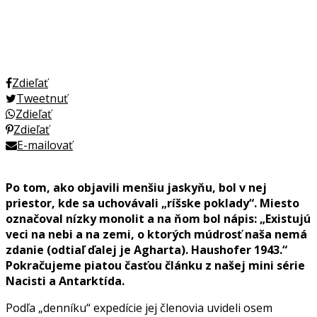
Zdieľať
Tweetnuť
Zdieľať
Zdieľať
E-mailovať
Po tom, ako objavili menšiu jaskyňu, bol v nej
priestor, kde sa uchovávali „ríšske poklady“. Miesto
označoval nízky monolit a na ňom bol nápis: „Existujú
veci na nebi a na zemi, o ktorých múdrosť naša nemá
zdanie (odtiaľ ďalej je Agharta). Haushofer 1943.“
Pokračujeme piatou časťou článku z našej mini série
Nacisti a Antarktída.
Podľa „denníku“ expedície jej členovia uvideli osem