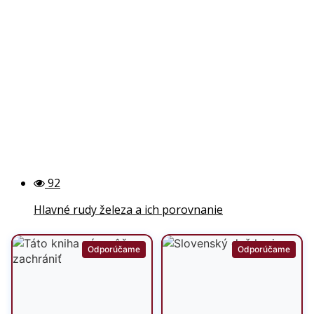
92
Hlavné rudy železa a ich porovnanie