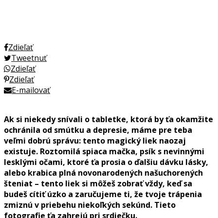
Zdieľať
Tweetnuť
Zdieľať
Zdieľať
E-mailovať
Ak si niekedy snívali o tabletke, ktorá by ťa okamžite
ochránila od smútku a depresie, máme pre teba
veľmi dobrú správu: tento magický liek naozaj
existuje. Roztomilá spiaca mačka, psík s nevinnými
lesklými očami, ktoré ťa prosia o ďalšiu dávku lásky,
alebo krabica plná novonarodených našuchorených
šteniat – tento liek si môžeš zobrať vždy, keď sa
budeš cítiť úzko a zaručujeme ti, že tvoje trápenia
zmiznú v priebehu niekoľkých sekúnd. Tieto
fotografie ťa zahrejú pri srdiečku.