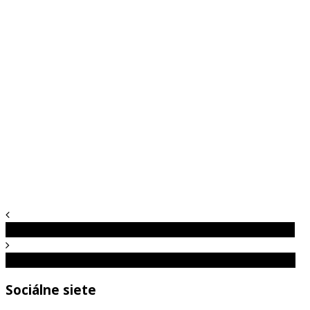
Príroda a jej neuveriteľná sila zachytená na fotografiách
Samota ako ju nepoznáš. Tieto ilustrácie ti zmenia život!
Sociálne siete