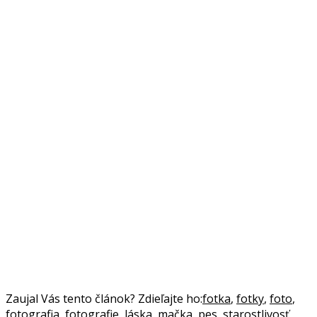
Zaujal Vás tento článok? Zdieľajte ho:
fotka
,
fotky
,
foto
,
fotografia
,
fotografie
,
láska
,
mačka
,
pes
,
starostlivosť
,