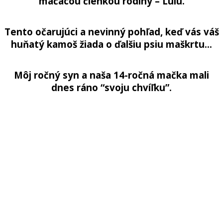
mačacou členkou rodiny – Lulu.
Tento očarujúci a nevinný pohľad, keď vás váš
huňatý kamoš žiada o ďalšiu psiu maškrtu…
Môj ročný syn a naša 14-ročná mačka mali
dnes ráno “svoju chvíľku”.