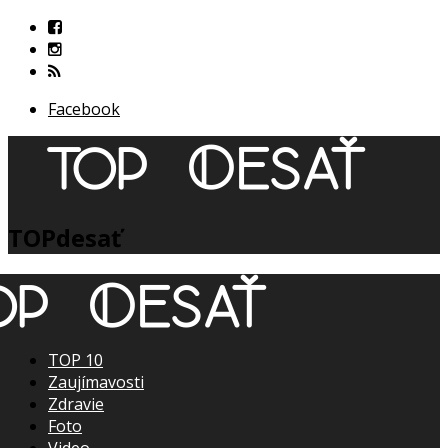
Facebook
TOPdesať
TOP 10
Zaujímavosti
Zdravie
Foto
Video