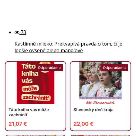
73
Rastlinné mlieko: Prekvapivá pravda o tom, či je
lepšie ovsené alebo mandľové