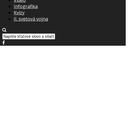
Infografika
Kvízy
II. svetová vojna