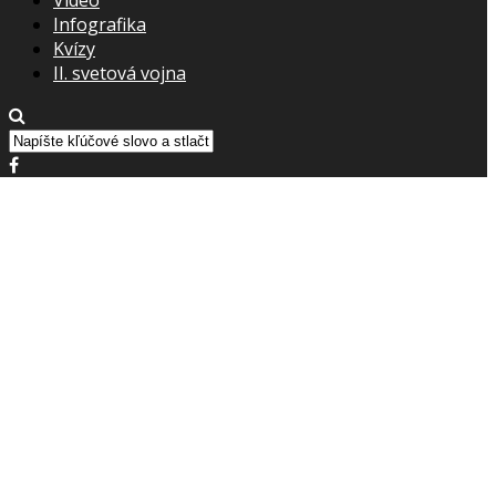
Infografika
Kvízy
II. svetová vojna