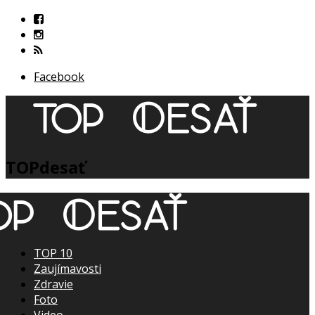
Facebook
TOPdesať
TOP 10
Zaujímavosti
Zdravie
Foto
Video