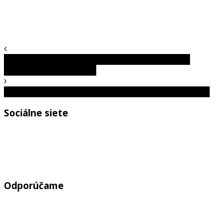
Test vodičských schopností: Dokážete prejsť touto
križovatkou bez nehody?
Poznáš vlajky krajín? Tento kvíz preverí tvoje vedomosti
Sociálne siete
Odporúčame