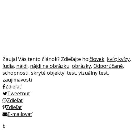
Zaujal Vás tento článok? Zdieľajte ho:
človek
,
kvíz; kvízy
,
ľudia
,
nájdi
,
nájdi na obrázku
,
obrázky
,
Odporúčané
,
schopnosti
,
skryté objekty
,
test
,
vizuálny test
,
zaujímavosti
Zdieľať
Tweetnuť
Zdieľať
Zdieľať
E-mailovať
b