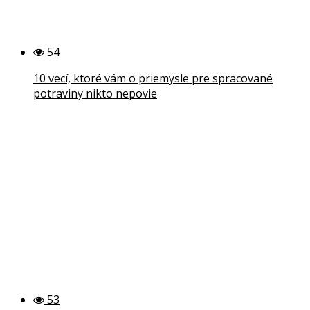
54
10 vecí, ktoré vám o priemysle pre spracované
potraviny nikto nepovie
53