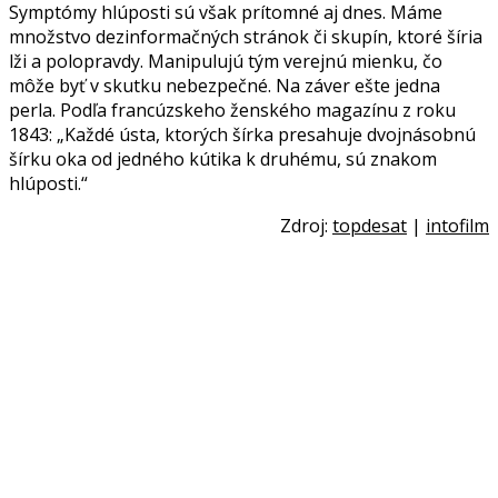
Symptómy hlúposti sú však prítomné aj dnes. Máme
množstvo dezinformačných stránok či skupín, ktoré šíria
lži a polopravdy. Manipulujú tým verejnú mienku, čo
môže byť v skutku nebezpečné. Na záver ešte jedna
perla. Podľa francúzskeho ženského magazínu z roku
1843: „Každé ústa, ktorých šírka presahuje dvojnásobnú
šírku oka od jedného kútika k druhému, sú znakom
hlúposti.“
Zdroj:
topdesat
|
intofilm