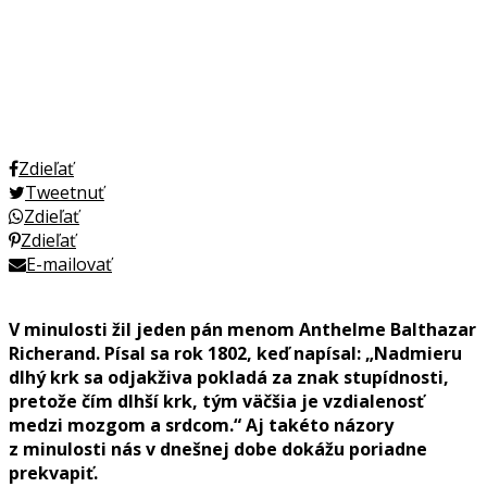
Zdieľať
Tweetnuť
Zdieľať
Zdieľať
E-mailovať
V minulosti žil jeden pán menom Anthelme Balthazar
Richerand. Písal sa rok 1802, keď napísal: „Nadmieru
dlhý krk sa odjakživa pokladá za znak stupídnosti,
pretože čím dlhší krk, tým väčšia je vzdialenosť
medzi mozgom a srdcom.“ Aj takéto názory
z minulosti nás v dnešnej dobe dokážu poriadne
prekvapiť.