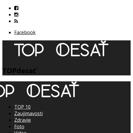
Facebook
TOPdesať
TOP 10
Zaujímavosti
Zdravie
Foto
Video