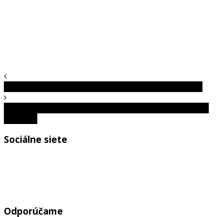
Bláznivé úvahy z minulosti: Ľudia ich brali ako holý fakt
Guglielmo Marconi: Rádiovým signálom prepojil Ameriku
a Európu
Sociálne siete
Odporúčame