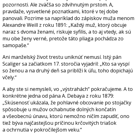
pozornosti. Ale zväčša so zdvihnutým prstom. A,
pravdaže, vysvetlené poznatkami, ktoré v tej dobe
panovali. Pozrime sa napríklad do zápiskov muža menom
Alexandre Weill z roku 1891: „Každý muž, ktorý obcuje
naraz s dvoma ženami, riskuje syfilis, a to aj vtedy, ak sú
mu obe ženy verné, pretože táto pliaga pochádza zo
samopaše.“
Ani manželský život trestu uniknúť nemusí. Istý pán
Scaliger sa začiatkom 17. storočia vyjadril: „Kto sa vyspí
so ženou a na druhý deň sa priblíži k úľu, toho dopichajú
včely.“
A aby ste si nemysleli, vo „výstrahách“ pokračujeme. A to
konkrétne jedna od pána A. Debaya z roku 1879:
„Skúsenosť ukázala, že pohlavné obcovanie po stojačky
spôsobuje u mužov ochabnutie dolných končatín
a všeobecnú únavu, ktorú nemožno ničím zapudiť, ono
tiež býva najčastejšou príčinou krčovitých triašok
a ochrnutia v pokročilejšom veku.“