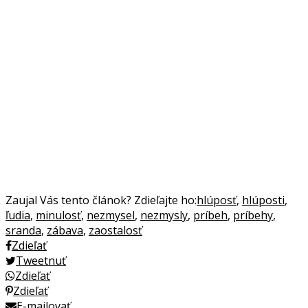
Zaujal Vás tento článok? Zdieľajte ho:
hlúposť
,
hlúposti
,
ľudia
,
minulosť
,
nezmysel
,
nezmysly
,
príbeh
,
príbehy
,
sranda
,
zábava
,
zaostalosť
Zdieľať
Tweetnuť
Zdieľať
Zdieľať
E-mailovať