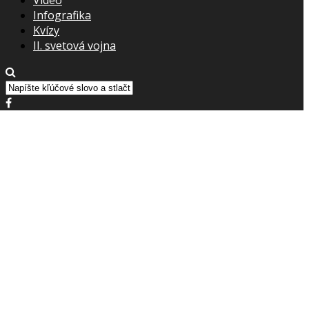
Infografika
Kvízy
II. svetová vojna