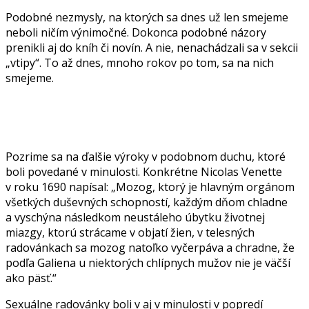
Podobné nezmysly, na ktorých sa dnes už len smejeme
neboli ničím výnimočné. Dokonca podobné názory
prenikli aj do kníh či novín. A nie, nenachádzali sa v sekcii
„vtipy“. To až dnes, mnoho rokov po tom, sa na nich
smejeme.
Pozrime sa na ďalšie výroky v podobnom duchu, ktoré
boli povedané v minulosti. Konkrétne Nicolas Venette
v roku 1690 napísal: „Mozog, ktorý je hlavným orgánom
všetkých duševných schopností, každým dňom chladne
a vyschýna následkom neustáleho úbytku životnej
miazgy, ktorú strácame v objatí žien, v telesných
radovánkach sa mozog natoľko vyčerpáva a chradne, že
podľa Galiena u niektorých chlípnych mužov nie je väčší
ako päsť.“
Sexuálne radovánky boli v aj v minulosti v popredí