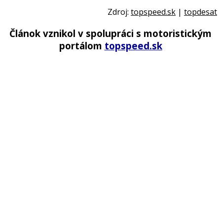
Zdroj:
topspeed.sk
|
topdesat
Článok vznikol v spolupráci s motoristickým
portálom
topspeed
.sk