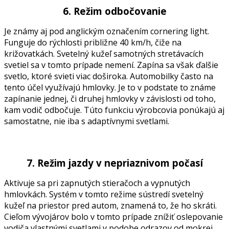
6. Režim odbočovanie
Je známy aj pod anglickým označením cornering light.
Funguje do rýchlosti približne 40 km/h, čiže na
križovatkách. Svetelný kužeľ samotných stretávacích
svetiel sa v tomto prípade nemení. Zapína sa však ďalšie
svetlo, ktoré svieti viac doširoka. Automobilky často na
tento účel využívajú hmlovky. Je to v podstate to známe
zapínanie jednej, či druhej hmlovky v závislosti od toho,
kam vodič odbočuje. Túto funkciu výrobcovia ponúkajú aj
samostatne, nie iba s adaptívnymi svetlami.
7. Režim jazdy v nepriaznivom počasí
Aktivuje sa pri zapnutých stieračoch a vypnutých
hmlovkách. Systém v tomto režime sústredí svetelný
kužeľ na priestor pred autom, znamená to, že ho skráti.
Cieľom vývojárov bolo v tomto prípade znížiť oslepovanie
vodiča vlastnými svetlami v podobe odrazov od mokrej