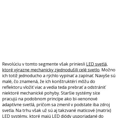
Revolúciu v tomto segmente však priniesli
LED svetlá,
ktoré výrazne mechanicky zjednodušili celé svetlo
. Možno
ich totiž jednoducho a rýchlo vypínať a zapínať. Navyše sú
malé, čo znamená, že ich konštruktéri môžu do
reflektoru vložiť viac a vedia teda prebrať a odstrániť
niektoré mechanické pohyby. Staršie systémy síce
pracujú na podobnom princípe ako bi-xenonové
adaptívne svetlá, pričom sa zmenil v podstate iba zdroj
svetla. Na trhu však už sú aj takzvané maticové (matrix)
LED systémy, ktoré majú LED diódy usporiadané do