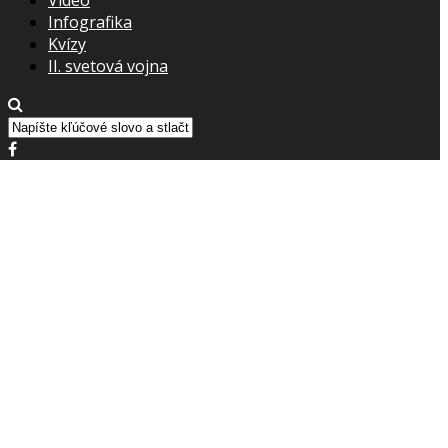
Infografika
Kvízy
II. svetová vojna