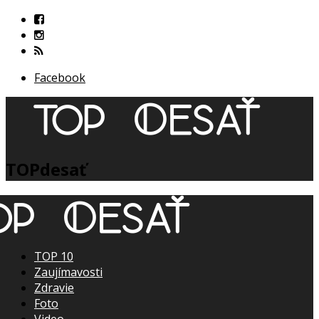
Facebook
TOPdesať
TOP 10
Zaujímavosti
Zdravie
Foto
Video