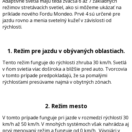
Adaptívne svetlá majú teda zväčša 6 až 7 základných
režimov stretávacích svetiel, ako si môžeme ukázať na
príklade nového Fordu Mondeo. Prvé 4 sú určené pre
jazdu rovno a menia svetelný kužeľ v závislosti od
rýchlosti.
1. Režim pre jazdu v obývaných oblastiach.
Tento režim funguje do rýchlosti zhruba 30 km/h. Svetlá
v ňom svietia viac doširoka a bližšie pred auto. Tvorcovia
v tomto prípade predpokladajú, že sa pomalými
rýchlosťami presúvame najmä v obytných zónach.
2. Režim mesto
V tomto prípade funguje pri jazde v rozmedzí rýchlostí 30
km/h až 50 km/h. V mnohých systémoch však nahrádza aj
prvý menovaný režim a funguje od 0 km/h. Vývojári v