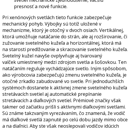
svetiel mechanické zjednodušenie, väčšiu
presnosť a nové funkcie.
Pri xenónových svetlách tieto funkcie zabezpečuje
mechanický pohyb. Výbojky sú totiž uložené v
mechanizme, ktorý je otočný v dvoch osiach. Vertikálnej,
ktorá umožňuje natáčanie do strán, ale aj rozširovanie, či
zužovanie svetelného kužeľa a horizontálnej, ktorá má
na starosti predlžovanie a skracovanie svetelného kužeľa.
Svetelný kužel navyše ovplyvňuje aj tvarovaný
valček umiestnený medzi zdrojom svetla a šošovkou. Ten
natáčaním reguluje vychádzajúce svetlo. Iným spôsobom,
ako výrobcovia zabezpečujú zmenu svetelného kužeľa, je
otočné zrkadlo zabudované vo svetle. Pri jednoduchších
systémoch dostanete k aktívnej zmene svetelného kužeľa
stretávacích svetiel aj automatické prepínanie
stretávacích a diaľkových svetiel. Prémiové značky však
takmer od začiatku prišli s aktívnymi diaľkovými svetlami.
Sú známe takzvaným vyrezávaním, čo znamená, že vodič
má diaľkové svetlá zapnuté po celú dobu jazdy mimo obce
a na diaľnici. Aby ste však neoslepovali vodičov idúcich