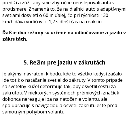
predĺži a zúži, aby sme zbytočne neoslepovali autá v
protismere. Znamená to, že na diaľnici auto s adaptívnymi
svetlami dosvieti o 60 m ďalej, čo pri rýchlosti 130
km/h dáva vodičovi o 1,7 s dlhší čas na reakciu.
Ďalšie dva režimy sú určené na odbočovanie a jazdu v
zákrutách.
5. Režim pre jazdu v zákrutách
Je akýmsi návratom k bodu, kde to všetko kedysi začalo.
Ide totiž o natáčanie svetiel do zákruty. V tomto prípade
sa svetelný kužeľ deformuje tak, aby osvetlil cestu za
zákrutou. V niektorých systémoch prémiových značiek
dokonca nereaguje iba na natočenie volantu, ale
spolupracuje s navigáciou a osvetlí zákrutu ešte pred
samotným pohybom volantu.