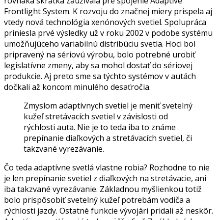
rovnaká skratka zaužívala pre spojenie Adaptive
Frontlight System. K rozvoju do značnej miery prispela aj
vtedy nová technológia xenónových svetiel. Spolupráca
priniesla prvé výsledky už v roku 2002 v podobe systému
umožňujúceho variabilnú distribúciu svetla. Hoci bol
pripravený na sériovú výrobu, bolo potrebné urobiť
legislatívne zmeny, aby sa mohol dostať do sériovej
produkcie. Aj preto sme sa týchto systémov v autách
dočkali až koncom minulého desaťročia.
Zmyslom adaptívnych svetiel je meniť svetelný
kužeľ stretávacích svetiel v závislosti od
rýchlosti auta. Nie je to teda iba to známe
prepínanie diaľkových a stretávacích svetiel, či
takzvané vyrezávanie.
Čo teda adaptívne svetlá vlastne robia? Rozhodne to nie
je len prepínanie svetiel z diaľkových na stretávacie, ani
iba takzvané vyrezávanie. Základnou myšlienkou totiž
bolo prispôsobiť svetelný kužeľ potrebám vodiča a
rýchlosti jazdy. Ostatné funkcie vývojári pridali až neskôr.