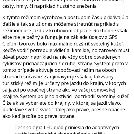
cesty, hmly, či napríklad hustého sneženia.
K týmto režimom výrobcovia postupom času pridávajú aj
ďalšie a tak sa už dnes môžeme stretnúť napríklad s
režimom pre jazdu v kruhovom objazde. Rozhodne však
ešte nie je bežný a funguje na základe údajov z GPS.
Cieľom tvorcov bolo maximálne rozšíriť svetelný kužeľ,
keďže vodič potrebuje vidieť aj kam ide, no zároveň musí
dávať pozor napríklad na nie vždy dobre osvetlených
cyklistov prichádzajúcich z druhej strany. Systém preto v
tomto prípade aktivuje odbočovací režim na oboch
stranách súčasne. Zaujímavým je však aj takzvaný
turistický režim. Je určený pre jazdu do krajín, v ktorých
sa jazdí po opačnej strane ako vo vašej domovskej
krajine. Systém po jeho aktivácii odzrkadlí svetelný kužeľ.
Čiže ak sa vyberiete do krajiny, v ktorej sa jazdí vľavo,
bude ľavé svetlo svietiť ďalej ako pravé, presne opačne
ako keď jazdíte po pravej strane.
Technológia LED diód priniesla do adaptívnych