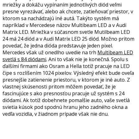
mriežky a dokážu vypínaním jednotlivých diód veľmi
presne vyrezávať, alebo ak chcete, zatieňovať priestor, v
ktorom sa nachádzajú iné autá. Takýto systém má
napríklad v Mercedese názov Multibeam LED a v Audi
Matrix LED. Mriežka v súčasnom svetle Mutilbeam LED
24 má 24 diód a v Audi Matrix LED 25 diód. Možno pritom
povedať, že jedna dióda predstavuje jeden pixel.
Mercedes však už onedlho uvedie na trh
Multibeam LED
svetlá s 84 diódami
. Ani to však nie je konečná. Spolu s
ďalšími firmami ako Osram a Hella totiž pracuje na LED
čipe s rozlíšením 1024 pixelov. Výsledný efekt bude oveľa
presnejšie zatienenie priestoru, v ktorom je iné auto. Z
vlastnej skúsenosti pritom môžem povedať, že je
fascinujúce s ako presnosťou pracuje už systém s 24
diódami. Ak totiž dobehnete pomalšie auto, vaše svetlá
svietia kúsok pod spodnú hranu jeho zadného okna a
vedľa vozidla, v žiadnom prípade však nie dnu.