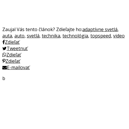
Zaujal Vás tento článok? Zdieľajte ho:
adaptívne svetlá
,
auta
,
auto
,
svetlá
,
technika
,
technológia
,
topspeed
,
video
Zdieľať
Tweetnuť
Zdieľať
Zdieľať
E-mailovať
b