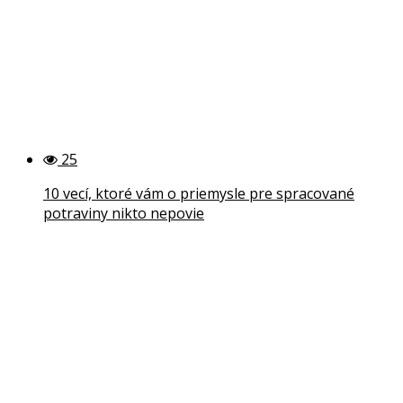
25
10 vecí, ktoré vám o priemysle pre spracované
potraviny nikto nepovie