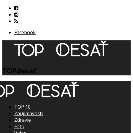
Facebook
TOPdesať
TOP 10
Zaujímavosti
Zdravie
Foto
Video