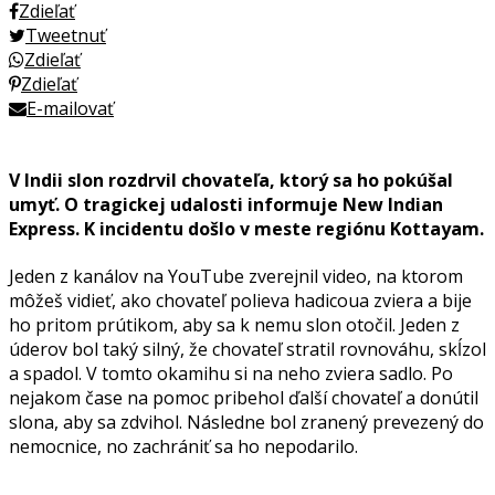
Zdieľať
Tweetnuť
Zdieľať
Zdieľať
E-mailovať
V Indii slon rozdrvil chovateľa, ktorý sa ho pokúšal
umyť. O tragickej udalosti informuje New Indian
Express. K incidentu došlo v meste regiónu Kottayam.
Jeden z kanálov na YouTube zverejnil video, na ktorom
môžeš vidieť, ako chovateľ polieva hadicoua zviera a bije
ho pritom prútikom, aby sa k nemu slon otočil. Jeden z
úderov bol taký silný, že chovateľ stratil rovnováhu, skĺzol
a spadol. V tomto okamihu si na neho zviera sadlo. Po
nejakom čase na pomoc pribehol ďalší chovateľ a donútil
slona, aby sa zdvihol. Následne bol zranený prevezený do
nemocnice, no zachrániť sa ho nepodarilo.