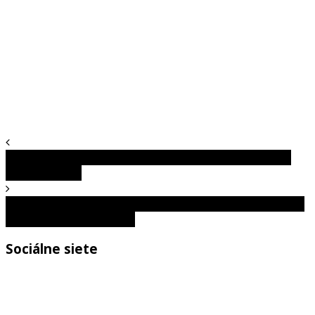
Nevhodné pre slabšie povahy: Obrovský pavúk verzus
dospelá vačica
Demolácia mosta ako si ju ešte nevidel. Vďaka záberom z
drona vyzerá hypnoticky
Sociálne siete