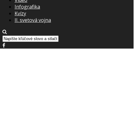
Infografika
Kvízy
II. svetová vojna