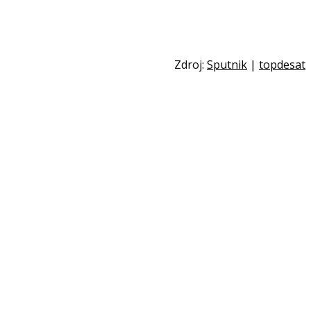
Zdroj:
Sputnik
|
topdesat