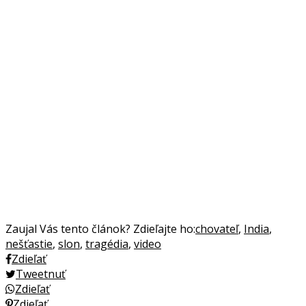
Zaujal Vás tento článok? Zdieľajte ho:
chovateľ
,
India
,
nešťastie
,
slon
,
tragédia
,
video
Zdieľať
Tweetnuť
Zdieľať
Zdieľať