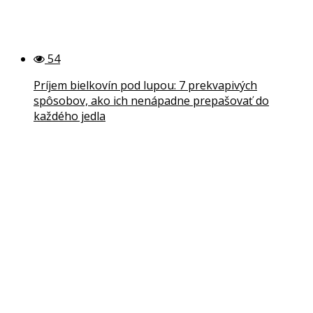
54
Príjem bielkovín pod lupou: 7 prekvapivých
spôsobov, ako ich nenápadne prepašovať do
každého jedla