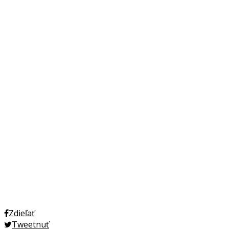
Zdieľať
Tweetnuť