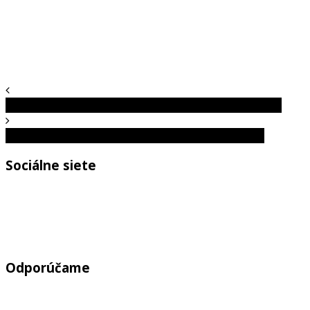
Lavičky, ktoré budeš chcieť mať aj ty vo svojom meste
Svet sa mení, no myšlienky ostávajú stále rovnaké
Sociálne siete
Odporúčame