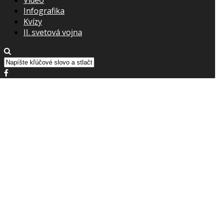
Infografika
Kvízy
II. svetová vojna