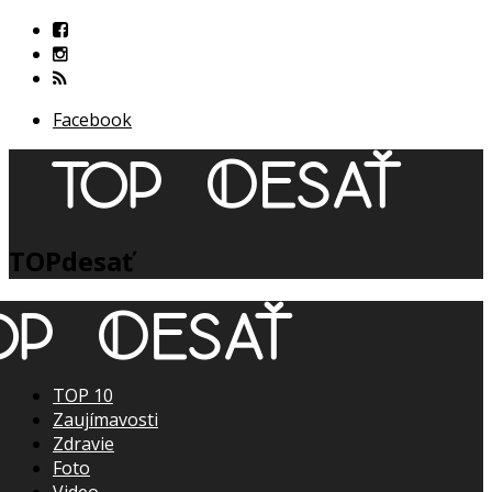
Facebook
TOPdesať
TOP 10
Zaujímavosti
Zdravie
Foto
Video