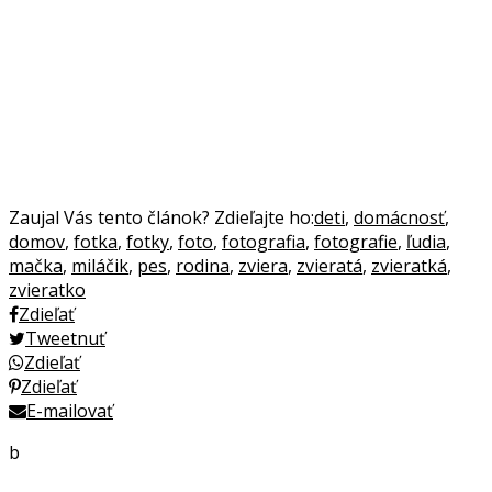
Zaujal Vás tento článok? Zdieľajte ho:
deti
,
domácnosť
,
domov
,
fotka
,
fotky
,
foto
,
fotografia
,
fotografie
,
ľudia
,
mačka
,
miláčik
,
pes
,
rodina
,
zviera
,
zvieratá
,
zvieratká
,
zvieratko
Zdieľať
Tweetnuť
Zdieľať
Zdieľať
E-mailovať
b