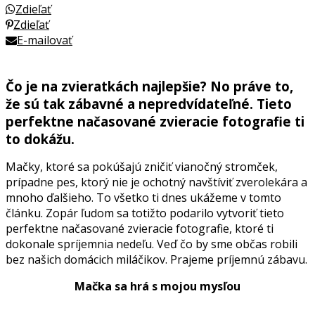
Zdieľať
Zdieľať
E-mailovať
Čo je na zvieratkách najlepšie? No práve to,
že sú tak zábavné a nepredvídateľné. Tieto
perfektne načasované zvieracie fotografie ti
to dokážu.
Mačky, ktoré sa pokúšajú zničiť vianočný stromček,
prípadne pes, ktorý nie je ochotný navštíviť zverolekára a
mnoho ďalšieho. To všetko ti dnes ukážeme v tomto
článku. Zopár ľudom sa totižto podarilo vytvoriť tieto
perfektne načasované zvieracie fotografie, ktoré ti
dokonale spríjemnia nedeľu. Veď čo by sme občas robili
bez našich domácich miláčikov. Prajeme príjemnú zábavu.
Mačka sa hrá s mojou mysľou