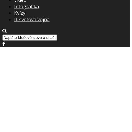
Infografika
Kvízy
II. svetová vojna