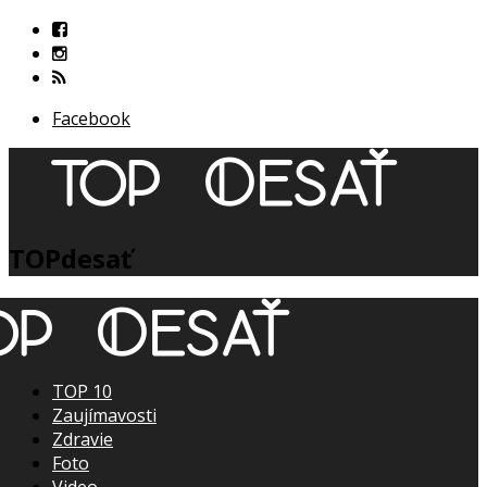
Facebook
TOPdesať
TOP 10
Zaujímavosti
Zdravie
Foto
Video