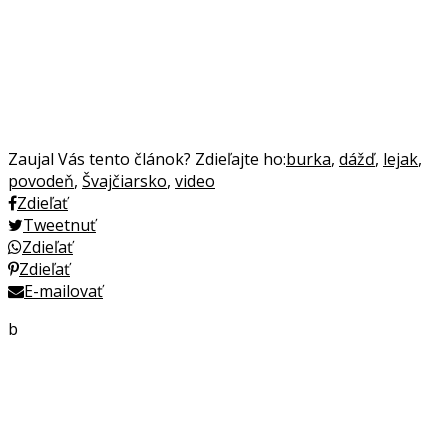
Zaujal Vás tento článok? Zdieľajte ho:
burka
,
dážď
,
lejak
,
povodeň
,
Švajčiarsko
,
video
Zdieľať
Tweetnuť
Zdieľať
Zdieľať
E-mailovať
b