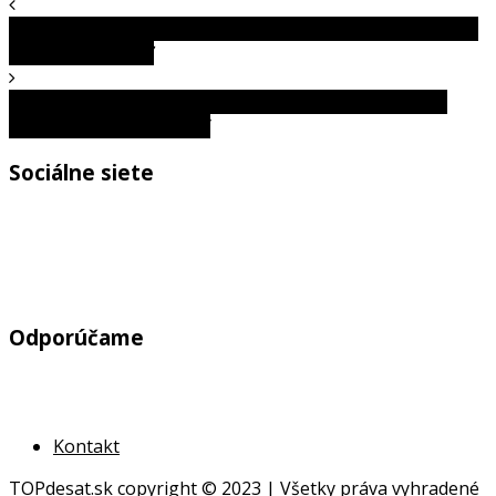
Študentka našla na strope záhadnú dieru. Vysvetleniu sa
nestačila čudovať
Potápač našiel v Bermudskom trojuholníku niečo, čo
vyzerá ako vesmírna loď
Sociálne siete
Odporúčame
Kontakt
TOPdesat.sk
copyright © 2023 | Všetky práva vyhradené