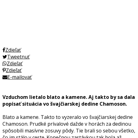
Zdieľať
Tweetnuť
Zdieľať
Zdieľať
E-mailovať
Vzduchom lietalo blato a kamene. Aj takto by sa dala
popísať situácia vo švajčiarskej dedine Chamoson.
Blato a kamene. Takto to vyzeralo vo švajčiarskej dedine
Chamoson. Prudké prívalové dažde v horách za dedinou
spôsobili masívne zosuvy pôdy. Tie brali so sebou všetko,
čo im stálo v ceste. Konečnou zastávkou tak bola až