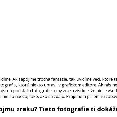
díme. Ak zapojíme trocha fantázie, tak uvidíme veci, ktoré t
otografiu, ktorú niekto upravil v grafickom editore. Ak nás 
ajstnú podstatu fotografie a my zrazu zistíme, že nie je všetk
 nie sú naozaj také, ako sa zdajú. Prajeme ti príjemnú zábav
jmu zraku? Tieto fotografie ti dokážu