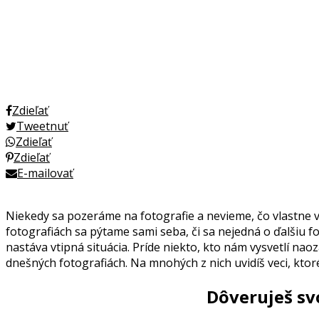
Zdieľať
Tweetnuť
Zdieľať
Zdieľať
E-mailovať
Niekedy sa pozeráme na fotografie a nevieme, čo vlastne vi
fotografiách sa pýtame sami seba, či sa nejedná o ďalšiu f
nastáva vtipná situácia. Príde niekto, kto nám vysvetlí naoz
dnešných fotografiách. Na mnohých z nich uvidíš veci, ktoré
Dôveruješ svo