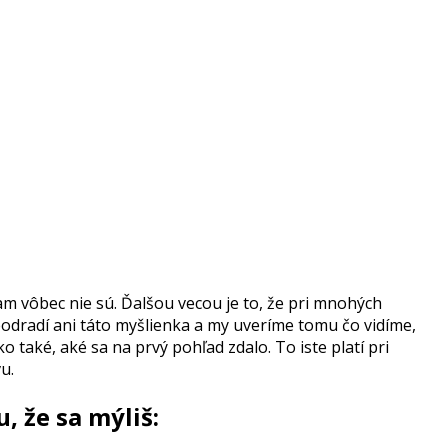
am vôbec nie sú. Ďalšou vecou je to, že pri mnohých
neodradí ani táto myšlienka a my uveríme tomu čo vidíme,
o také, aké sa na prvý pohľad zdalo. To iste platí pri
u.
, že sa mýliš: