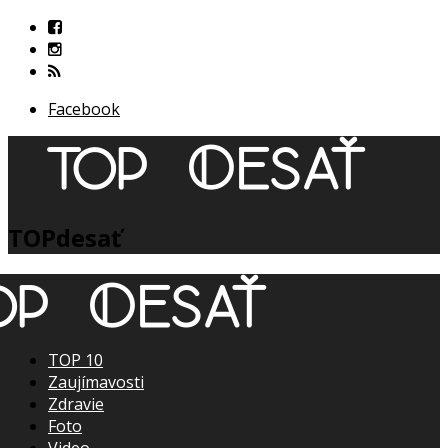
Facebook
TOPdesať
TOP 10
Zaujímavosti
Zdravie
Foto
Video