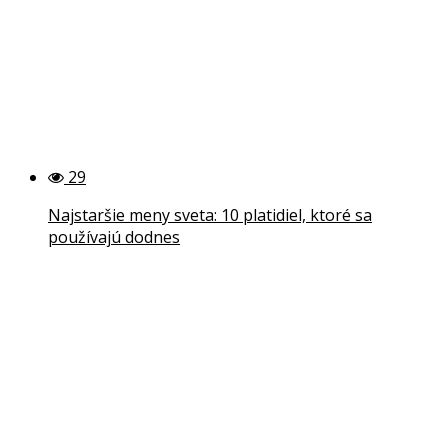
29
Najstaršie meny sveta: 10 platidiel, ktoré sa
používajú dodnes