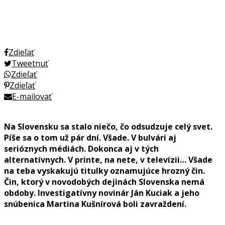
Zdieľať
Tweetnuť
Zdieľať
Zdieľať
E-mailovať
Na Slovensku sa stalo niečo, čo odsudzuje celý svet.
Píše sa o tom už pár dní. Všade. V bulvári aj
serióznych médiách. Dokonca aj v tých
alternatívnych. V printe, na nete, v televízii… Všade
na teba vyskakujú titulky oznamujúce hrozný čin.
Čin, ktorý v novodobých dejinách Slovenska nemá
obdoby. Investigatívny novinár Ján Kuciak a jeho
snúbenica Martina Kušnírová boli zavraždení.