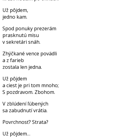
Už pôjdem,
jedno kam.
Spod ponuky prezerám
prasknutú misu
v sekretári snáh.
Zhýčkané vence povädli
a z farieb
zostala len jedna.
Už pôjdem
a ciest je pri tom mnoho;
S pozdravom. Zbohom.
V zblúdení ľúbených
sa zabudnutí vrátia.
Povrchnosť? Strata?
Už pôjdem…