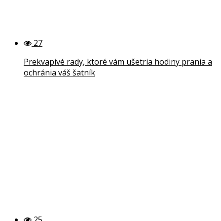
27
Prekvapivé rady, ktoré vám ušetria hodiny prania a
ochránia váš šatník
25