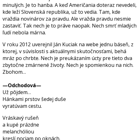
minulých. Je to hanba. A keď Američania doteraz nevedeli,
kde leží Slovenská republika, už to vedia. Tam, kde
vraždia novinárov za pravdu. Ale vražda pravdu nesmie
zastaviť. Tak nech je to práve naopak. Nech smrť mladých
ľudí nebola márna.
V roku 2012 uverejnil Ján Kuciak na webe jednu báseň, z
ktorej, v súvislosti s aktuálnymi skutočnosťami, behá
mráz po chrbte. Nech je preukázaním úcty pre tieto dva
zbytočne zmárnené životy. Nech je spomienkou na nich.
Zbohom…
—Odchodová—
Už pôjdem…
Hánkami prstov šedej duše
vyratúvam cestu.
Vráskavý rušeň
a kupé prázdne
melanchóliou
kreslí nociam po oknách.