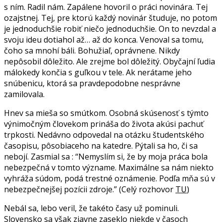
s ním. Radil nám. Zapálene hovoril o práci novinára. Tej
ozajstnej. Tej, pre ktorú každý novinár študuje, no potom
je jednoduchšie robiť niečo jednoduchšie. On to nevzdal a
svoju ideu dotiahol až… až do konca. Venoval sa tomu,
čoho sa mnohí báli. Bohužiaľ, oprávnene. Nikdy
nepôsobil dôležito. Ale zrejme bol dôležitý. Obyčajní ľudia
málokedy končia s guľkou v tele. Ak nerátame jeho
snúbenicu, ktorá sa pravdepodobne nesprávne
zamilovala.
Hnev sa mieša so smútkom. Osobná skúsenosť s týmto
výnimočným človekom prináša do života akúsi pachuť
trpkosti. Nedávno odpovedal na otázku študentského
časopisu, pôsobiaceho na katedre. Pýtali sa ho, či sa
nebojí. Zasmial sa : “Nemyslím si, že by moja práca bola
nebezpečná v tomto význame. Maximálne sa nám niekto
vyhráža súdom, podá trestné oznámenie. Podľa mňa sú v
nebezpečnejšej pozícii zdroje.” (Celý rozhovor
TU
)
Nebál sa, lebo veril, že takéto časy už pominuli.
Slovensko sa však zjavne zaseklo niekde v časoch