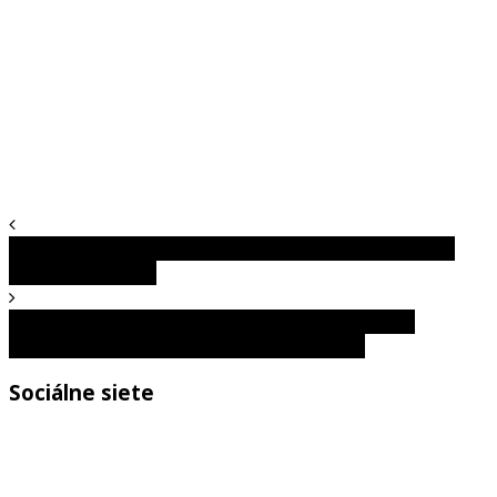
Z mačiatka s dvoma tvárami sa stala zrejme najkrajšia
mačka na planéte
Leela je najpodivnejší pitbul na svete. Jej zvláštne
správanie nedokážu vysvetliť ani veterinári
Sociálne siete