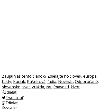
Zaujal Vás tento článok? Zdieľajte ho:
človek
,
európa
,
fakty
,
Kuciak
,
Kušnírová
,
ľudia
,
Novinár
,
Odporúčané
,
slovensko
,
svet
,
vražda
,
zaujímavosti
,
život
Zdieľať
Tweetnuť
Zdieľať
Zdieľať