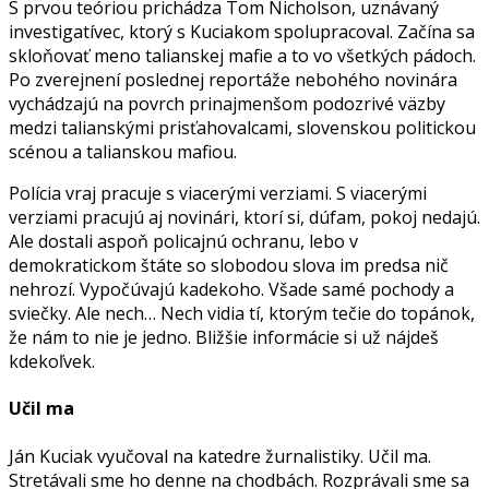
S prvou teóriou prichádza Tom Nicholson, uznávaný
investigatívec, ktorý s Kuciakom spolupracoval. Začína sa
skloňovať meno talianskej mafie a to vo všetkých pádoch.
Po zverejnení poslednej reportáže nebohého novinára
vychádzajú na povrch prinajmenšom podozrivé väzby
medzi talianskými prisťahovalcami, slovenskou politickou
scénou a talianskou mafiou.
Polícia vraj pracuje s viacerými verziami. S viacerými
verziami pracujú aj novinári, ktorí si, dúfam, pokoj nedajú.
Ale dostali aspoň policajnú ochranu, lebo v
demokratickom štáte so slobodou slova im predsa nič
nehrozí. Vypočúvajú kadekoho. Všade samé pochody a
sviečky. Ale nech… Nech vidia tí, ktorým tečie do topánok,
že nám to nie je jedno. Bližšie informácie si už nájdeš
kdekoľvek.
Učil ma
Ján Kuciak vyučoval na katedre žurnalistiky. Učil ma.
Stretávali sme ho denne na chodbách. Rozprávali sme sa