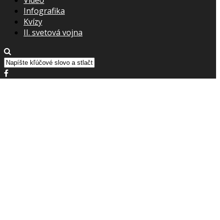
Infografika
Kvízy
II. svetová vojna