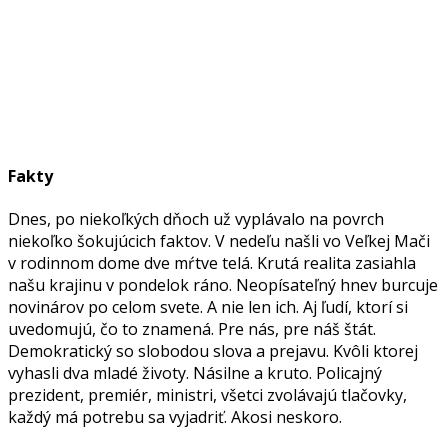
Fakty
Dnes, po niekoľkých dňoch už vyplávalo na povrch
niekoľko šokujúcich faktov. V nedeľu našli vo Veľkej Mači
v rodinnom dome dve mŕtve telá. Krutá realita zasiahla
našu krajinu v pondelok ráno. Neopísateľný hnev burcuje
novinárov po celom svete. A nie len ich. Aj ľudí, ktorí si
uvedomujú, čo to znamená. Pre nás, pre náš štát.
Demokratický so slobodou slova a prejavu. Kvôli ktorej
vyhasli dva mladé životy. Násilne a kruto. Policajný
prezident, premiér, ministri, všetci zvolávajú tlačovky,
každý má potrebu sa vyjadriť. Akosi neskoro.