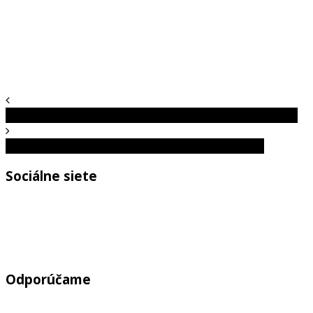
Neuveríš, kým to neuvidíš: Tieto fotografie ťa prekvapia
Architekt oživuje turecké ulice svojimi ilustráciami
Sociálne siete
Odporúčame