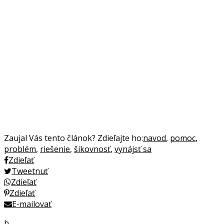
Zaujal Vás tento článok? Zdieľajte ho:
navod
,
pomoc
,
problém
,
riešenie
,
šikovnosť
,
vynájsť sa
Zdieľať
Tweetnuť
Zdieľať
Zdieľať
E-mailovať
b