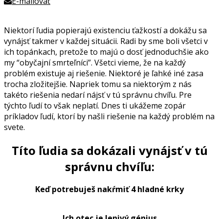
E-mailovať
Niektorí ľudia popierajú existenciu ťažkostí a dokážu sa
vynájsť takmer v každej situácii. Radi by sme boli všetci v
ich topánkach, pretože to majú o dosť jednoduchšie ako
my “obyčajní smrteľníci”. Všetci vieme, že na každý
problém existuje aj riešenie. Niektoré je ľahké iné zasa
trocha zložitejšie. Napriek tomu sa niektorým z nás
takéto riešenia nedarí nájsť v tú správnu chvíľu. Pre
týchto ľudí to však neplatí. Dnes ti ukážeme zopár
príkladov ľudí, ktorí by našli riešenie na každý problém na
svete.
Títo ľudia sa dokázali vynájsť v tú
správnu chvíľu:
Keď potrebuješ nakŕmiť 4 hladné krky
Ich otec je lenivý génius