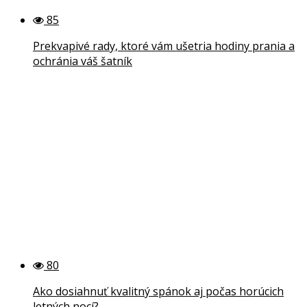
85
Prekvapivé rady, ktoré vám ušetria hodiny prania a
ochránia váš šatník
80
Ako dosiahnuť kvalitný spánok aj počas horúcich
letných nocí?