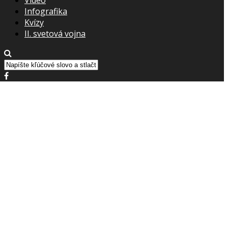
Infografika
Kvízy
II. svetová vojna