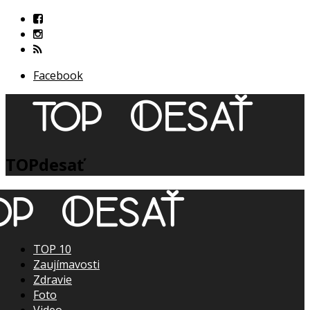
Facebook
TOPdesať
TOP 10
Zaujímavosti
Zdravie
Foto
Video