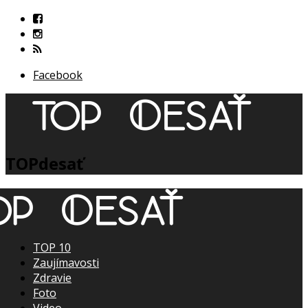
Facebook
TOPdesať
TOP 10
Zaujímavosti
Zdravie
Foto
Video