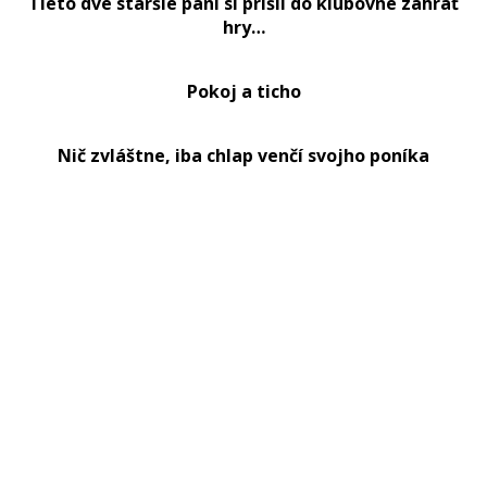
Tieto dve staršie pani si prišli do klubovne zahrať
hry…
Pokoj a ticho
Nič zvláštne, iba chlap venčí svojho poníka