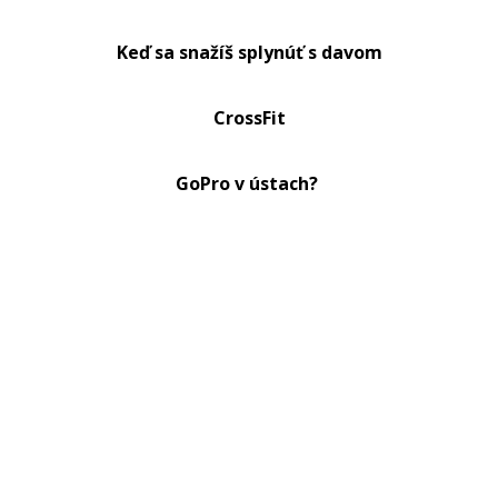
Keď sa snažíš splynúť s davom
CrossFit
GoPro v ústach?