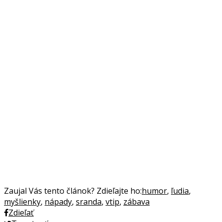
Zaujal Vás tento článok? Zdieľajte ho:
humor
,
ľudia
,
myšlienky
,
nápady
,
sranda
,
vtip
,
zábava
Zdieľať