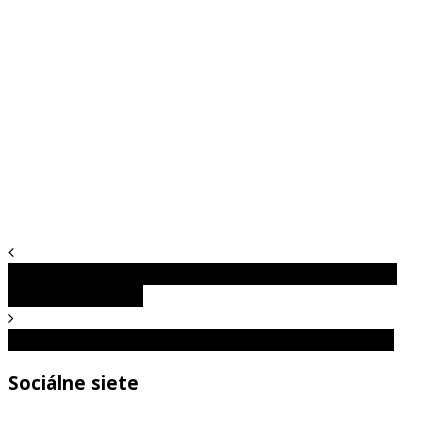
Najšialenejšie policajné identikity zločincov, ktoré ťa
dostanú do kolien
Na tieto fotografie sa budeš musieť pozrieť dvakrát
Sociálne siete