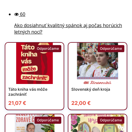
60
Ako dosiahnuť kvalitný spánok aj počas horúcich
letných nocí?