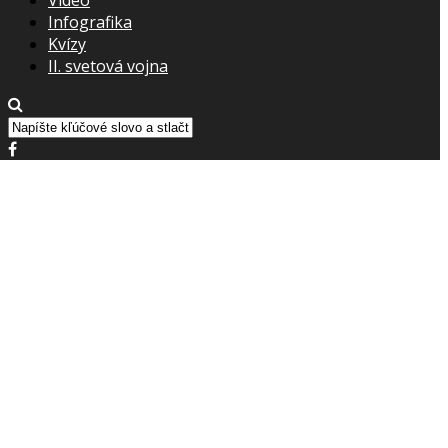
Infografika
Kvízy
II. svetová vojna