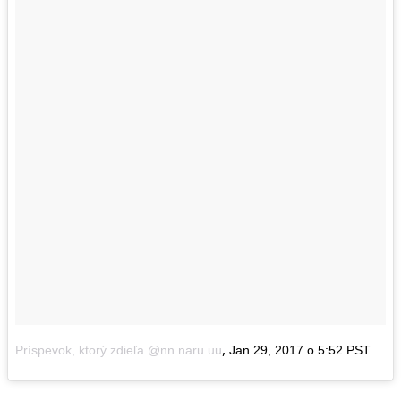
,
Príspevok, ktorý zdieľa @nn.naru.uu
Jan 29, 2017 o 5:52 PST