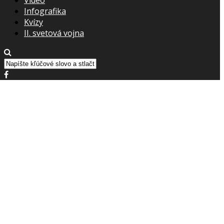
Infografika
Kvízy
II. svetová vojna