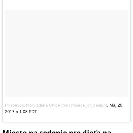
,
Príspevok, ktorý zdieľa Chloé Vvs (@piece_of_design)
Máj 20,
2017 o 1:08 PDT
Miesto na sedenie pre dieťa na