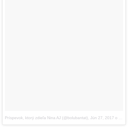
Príspevok, ktorý zdieľa Nina AJ (@bolubantat)
,
Jún 27, 2017 o 6:17 PDT