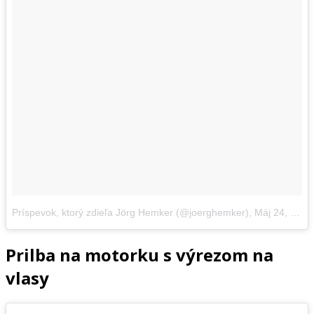
Príspevok, ktorý zdieľa Jörg Hemker (@joerghemker)
,
Máj 24, 2017 o 6:42 PDT
Prilba na motorku s výrezom na
vlasy