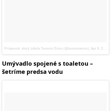
Príspevok, ktorý zdieľa Tomomi Enno (@tomomienno)
,
Apr 9, 2017 o 9:34 PDT
Umývadlo spojené s toaletou –
šetríme predsa vodu