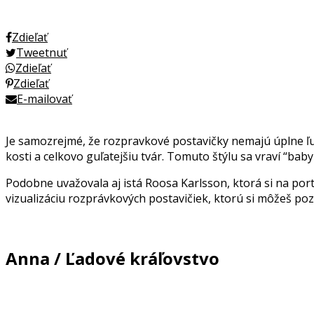
Zdieľať
Tweetnuť
Zdieľať
Zdieľať
E-mailovať
Je samozrejmé, že rozpravkové postavičky nemajú úplne ľud
kosti a celkovo guľatejšiu tvár. Tomuto štýlu sa vraví “bab
Podobne uvažovala aj istá Roosa Karlsson, ktorá si na po
vizualizáciu rozprávkových postavičiek, ktorú si môžeš pozr
Anna / Ľadové kráľovstvo