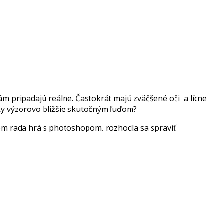
ám pripadajú reálne. Častokrát majú zväčšené oči a lícne
ičky výzorovo bližšie skutočným ľuďom?
kom rada hrá s photoshopom, rozhodla sa spraviť