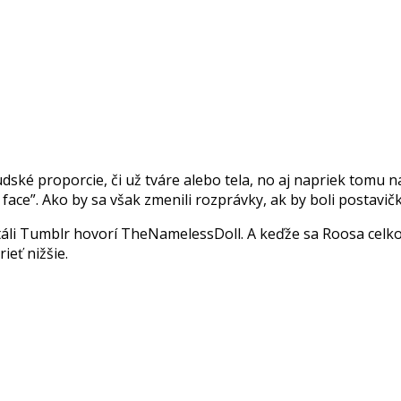
ské proporcie, či už tváre alebo tela, no aj napriek tomu n
y face”. Ako by sa však zmenili rozprávky, ak by boli postav
rtáli Tumblr hovorí TheNamelessDoll. A keďže sa Roosa cel
ieť nižšie.