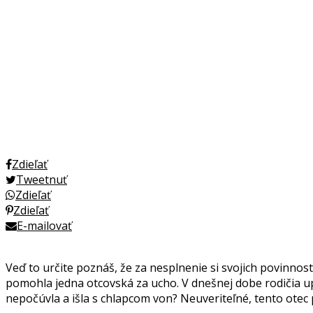
Zdieľať
Tweetnuť
Zdieľať
Zdieľať
E-mailovať
Veď to určite poznáš, že za nesplnenie si svojich povinností 
pomohla jedna otcovská za ucho. V dnešnej dobe rodičia upr
nepočúvla a išla s chlapcom von? Neuveriteľné, tento otec 