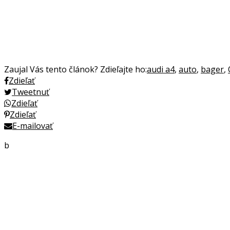
Zaujal Vás tento článok? Zdieľajte ho:
audi a4
,
auto
,
bager
,
Zdieľať
Tweetnuť
Zdieľať
Zdieľať
E-mailovať
b