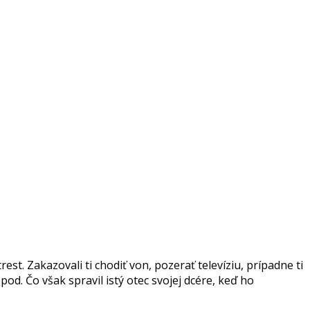
est. Zakazovali ti chodiť von, pozerať televíziu, prípadne ti
d. Čo však spravil istý otec svojej dcére, keď ho